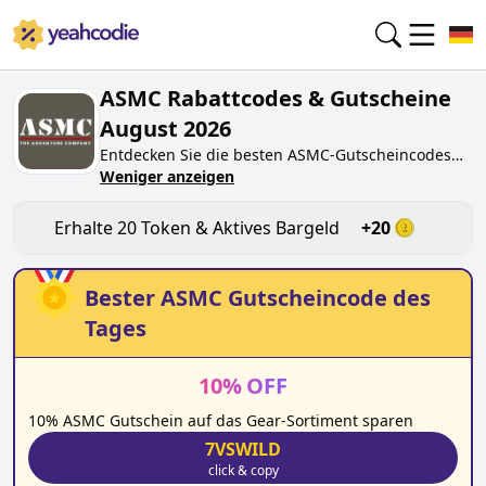
ASMC Rabattcodes & Gutscheine
August 2026
Entdecken Sie die besten
ASMC
-Gutscheincodes
von heute für
Weniger anzeigen
August 2026
auf yeahcodie.com.
Treten Sie der Community bei und verdienen Sie
Token bei
asmc.de
, indem Sie den Code testen.
Erhalte
20
Token & Aktives Bargeld
+
20
Erhalten Sie Belohnungen, wenn Sie
ASMC
-
Gutscheincodes einreichen und anderen Käufern
beim Sparen helfen.
Bester
ASMC
Gutscheincode des
Tages
10
%
OFF
10% ASMC Gutschein auf das Gear-Sortiment sparen
7VSWILD
click & copy