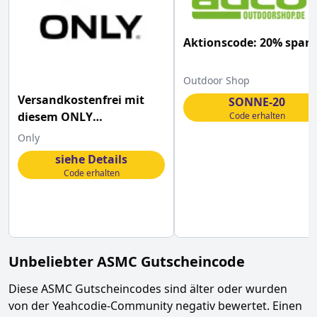
Aktionscode: 20% spar
Outdoor Shop
Versandkostenfrei mit
SONNE-20
diesem ONLY
Code erhalten
Gutscheincode bestellen
Only
siehe Details
Code erhalten
Unbeliebter
ASMC
Gutscheincode
Diese
ASMC
Gutscheincodes sind älter oder wurden
von der Yeahcodie-Community negativ bewertet. Einen