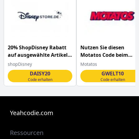
20% ShopDisney Rabatt
Nutzen Sie diesen
auf ausgewählte Artikel
Motatos Code beim
mit diesem Code
Checkout und sparen 1
shopDisney
Motatos
DAISY20
GWELT10
Code erhalten
Code erhalten
Yeahcodie.com
Ressourcen