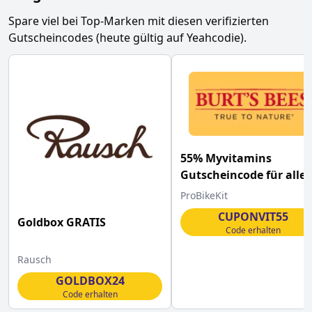
Spare viel bei Top-Marken mit diesen verifizierten
Gutscheincodes (heute gültig auf Yeahcodie).
55% Myvitamins
Gutscheincode für alles
im Shop
ProBikeKit
CUPONVIT55
Goldbox GRATIS
Code erhalten
Rausch
GOLDBOX24
Code erhalten