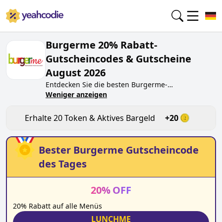
Burgerme 20% Rabatt-
Gutscheincodes & Gutscheine
August 2026
Entdecken Sie die besten
Burgerme
-
Gutscheincodes von heute für
Weniger anzeigen
August 2026
auf
yeahcodie.com. Treten Sie der Community bei und
verdienen Sie Token bei
burgerme.de
, indem Sie
Erhalte
20
Token & Aktives Bargeld
+
20
den Code testen. Erhalten Sie Belohnungen, wenn
Sie
Burgerme
-Gutscheincodes einreichen und
anderen Käufern beim Sparen helfen.
Bester
Burgerme
Gutscheincode
des Tages
20
%
OFF
20% Rabatt auf alle Menüs
LUNCHME