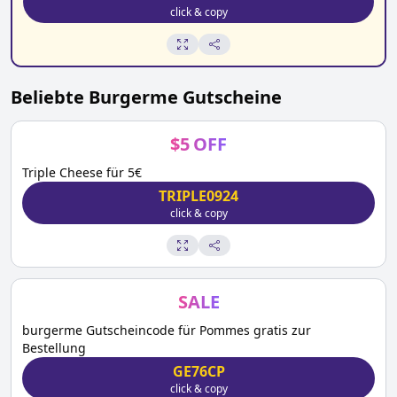
click & copy
Beliebte
Burgerme
Gutscheine
$
5
OFF
Triple Cheese für 5€
TRIPLE0924
click & copy
SALE
burgerme Gutscheincode für Pommes gratis zur
Bestellung
GE76CP
click & copy