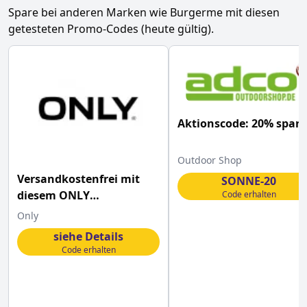
Spare bei anderen Marken wie
Burgerme
mit diesen
getesteten Promo-Codes (heute gültig).
Aktionscode: 20% spar
Outdoor Shop
Versandkostenfrei mit
SONNE-20
diesem ONLY
Code erhalten
Gutscheincode bestellen
Only
siehe Details
Code erhalten