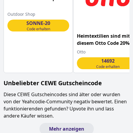
Outdoor Shop
SONNE-20
Code erhalten
Heimtextilien sind mit
diesem Otto Code 20%
günstiger
Otto
14692
Code erhalten
Unbeliebter
CEWE
Gutscheincode
Diese
CEWE
Gutscheincodes sind älter oder wurden
von der Yeahcodie-Community negativ bewertet. Einen
funktionierenden gefunden? Upvote ihn und lass
andere Käufer wissen.
Mehr anzeigen