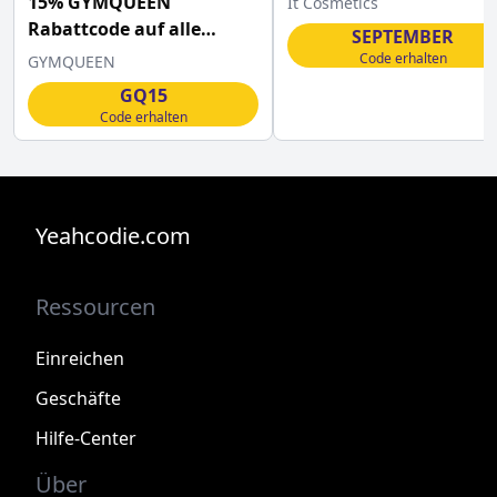
15% GYMQUEEN
It Cosmetics
Rabattcode auf alle
SEPTEMBER
Produkte sichern
Code erhalten
GYMQUEEN
GQ15
Code erhalten
Yeahcodie.com
Ressourcen
Einreichen
Geschäfte
Hilfe-Center
Über