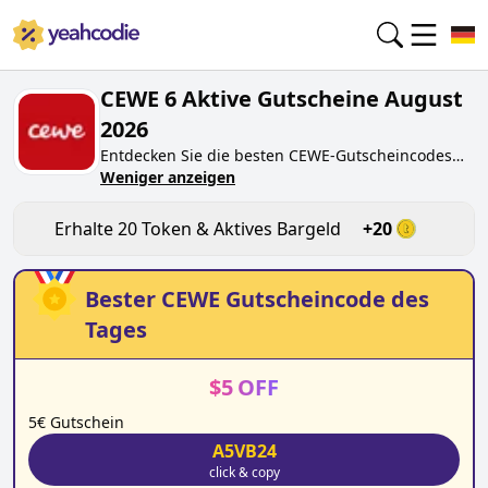
CEWE 6 Aktive Gutscheine August
2026
Entdecken Sie die besten
CEWE
-Gutscheincodes
von heute für
Weniger anzeigen
August 2026
auf yeahcodie.com.
Treten Sie der Community bei und verdienen Sie
Token bei
cewe.de
, indem Sie den Code testen.
Erhalte
20
Token & Aktives Bargeld
+
20
Erhalten Sie Belohnungen, wenn Sie
CEWE
-
Gutscheincodes einreichen und anderen Käufern
beim Sparen helfen.
Bester
CEWE
Gutscheincode des
Tages
$
5
OFF
5€ Gutschein
A5VB24
click & copy