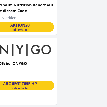
timum Nutrition Rabatt auf
it diesem Code
Nutrition
AKTION20
Code erhalten
10% bei ONYGO
ABC-6EGI-Z65F-HP
Code erhalten