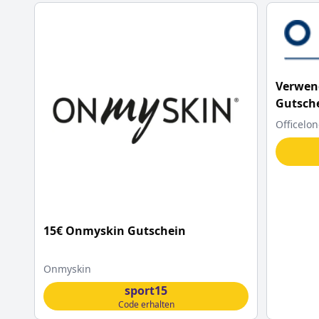
Verwend
Gutsche
sparen 
Officelo
15€ Onmyskin Gutschein
Onmyskin
sport15
Code erhalten