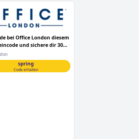
e bei Office London diesem
incode und sichere dir 30%
Rabattcode!
ndon
spring
Code erhalten