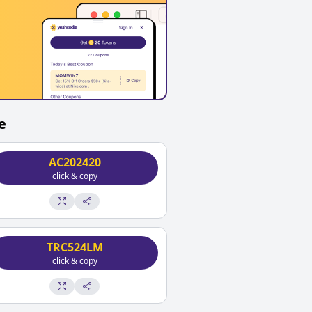
e
AC202420
click & copy
TRC524LM
click & copy