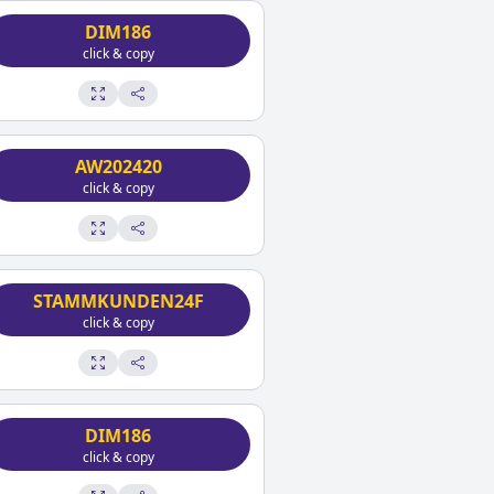
DIM186
click & copy
AW202420
click & copy
STAMMKUNDEN24F
click & copy
DIM186
click & copy