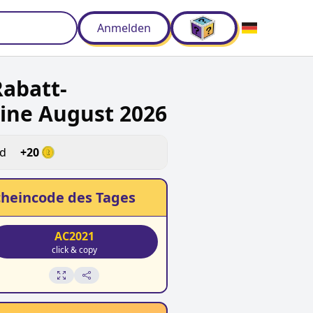
Anmelden
abatt-
ine August 2026
ld
+
20
heincode des Tages
AC2021
click & copy