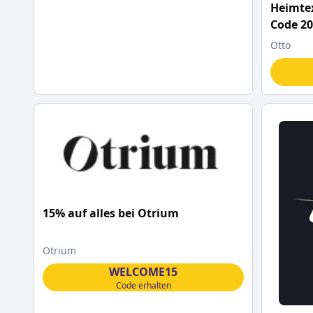
Heimtex
Code 2
Otto
15% auf alles bei Otrium
Otrium
WELCOME15
Code erhalten