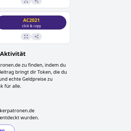
AC2021
click & copy
ktivität
tronen.de
zu finden, indem du
Beitrag bringt dir Token, die du
und echte Geldpreise zu
 für alle.
kerpatronen.de
 entdeckt wurden.
en