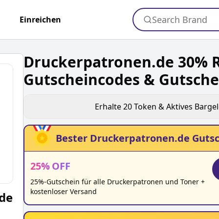
Search Brand
+
Einreichen
Druckerpatronen.de 30% R
Gutscheincodes & Gutsche
Erhalte
20
Token & Aktives Barge
Bester
Druckerpatronen.de
Gutsc
25
%
OFF
25%-Gutschein für alle Druckerpatronen und Toner +
kostenloser Versand
de