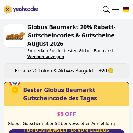
Globus Baumarkt 20% Rabatt-
Gutscheincodes & Gutscheine
August 2026
Entdecken Sie die besten
Globus Baumarkt
-
Gutscheincodes von heute für
Weniger anzeigen
August 2026
auf
yeahcodie.com. Treten Sie der Community bei und
verdienen Sie Token bei
globus-baumarkt.de
,
Erhalte
20
Token & Aktives Bargeld
+
20
indem Sie den Code testen. Erhalten Sie
Belohnungen, wenn Sie
Globus Baumarkt
-
Gutscheincodes einreichen und anderen Käufern
Bester
Globus Baumarkt
beim Sparen helfen.
Gutscheincode des Tages
$
5
OFF
Globus Gutschein über 5€ bei Newsletter-Anmeldung
FÜR DEN NEWSLETTER VON GLOBUS