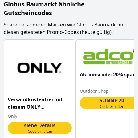
Globus Baumarkt
ähnliche
Gutscheincodes
Spare bei anderen Marken wie
Globus Baumarkt
mit
diesen getesteten Promo-Codes (heute gültig).
Aktionscode: 20% spar
Outdoor Shop
Versandkostenfrei mit
SONNE-20
diesem ONLY
Code erhalten
Gutscheincode bestellen
Only
siehe Details
Code erhalten