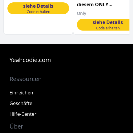
diesem ONLY
siehe Details
Gutscheincode bestelle
Code erhalten
Only
siehe Details
Code erhalten
Yeahcodie.com
Ressourcen
Einreichen
Geschäfte
Hilfe-Center
Über