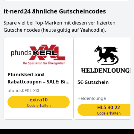
it-nerd24 ähnliche Gutscheincodes
Spare viel bei Top-Marken mit diesen verifizierten
Gutscheincodes (heute gültig auf Yeahcodie).
Pfundskerl-xxxl
Rabattcoupon – SALE: Bis
5€-Gutschein
zu 10% Rabatt! auf alle
pfundsKERL-XXL
SALE Artikel
Heldenlounge
extra10
Code erhalten
HL5-30-22
Code erhalten