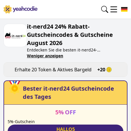
it-nerd24 24% Rabatt-
Gutscheincodes & Gutscheine
August 2026
Entdecken Sie die besten
it-nerd24
-
Gutscheincodes von heute für
Weniger anzeigen
August 2026
auf
yeahcodie.com. Treten Sie der Community bei und
verdienen Sie Token bei
it-nerd24.de
, indem Sie
Erhalte
20
Token & Aktives Bargeld
+
20
den Code testen. Erhalten Sie Belohnungen, wenn
Sie
it-nerd24
-Gutscheincodes einreichen und
anderen Käufern beim Sparen helfen.
Bester
it-nerd24
Gutscheincode
des Tages
5
%
OFF
5%-Gutschein
HALLO5