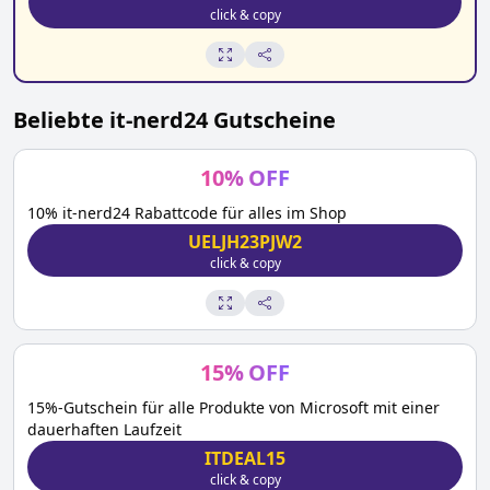
click & copy
Beliebte
it-nerd24
Gutscheine
10
%
OFF
10% it-nerd24 Rabattcode für alles im Shop
UELJH23PJW2
click & copy
15
%
OFF
15%-Gutschein für alle Produkte von Microsoft mit einer
dauerhaften Laufzeit
ITDEAL15
click & copy