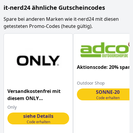
it-nerd24
ähnliche Gutscheincodes
Spare bei anderen Marken wie
it-nerd24
mit diesen
getesteten Promo-Codes (heute gültig).
Aktionscode: 20% spar
Outdoor Shop
Versandkostenfrei mit
SONNE-20
diesem ONLY
Code erhalten
Gutscheincode bestellen
Only
siehe Details
Code erhalten