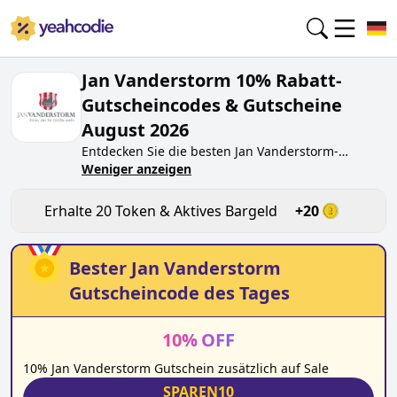
Jan Vanderstorm 10% Rabatt-
Gutscheincodes & Gutscheine
August 2026
Entdecken Sie die besten
Jan Vanderstorm
-
Gutscheincodes von heute für
Weniger anzeigen
August 2026
auf
yeahcodie.com. Treten Sie der Community bei und
verdienen Sie Token bei
janvanderstorm.de
, indem
Erhalte
20
Token & Aktives Bargeld
+
20
Sie den Code testen. Erhalten Sie Belohnungen,
wenn Sie
Jan Vanderstorm
-Gutscheincodes
einreichen und anderen Käufern beim Sparen
Bester
Jan Vanderstorm
helfen.
Gutscheincode des Tages
10
%
OFF
10% Jan Vanderstorm Gutschein zusätzlich auf Sale
SPAREN10