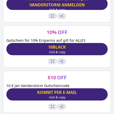
VANDERSTORM ANMELDEN
click & copy
10
%
OFF
Gutschein für 10% Ersparnis auf gilt für ALLES
10BLACK
click & copy
$
10
OFF
10 € Jan Vanderstorm Gutscheincode
KOMMT PER E-MAIL
click & copy