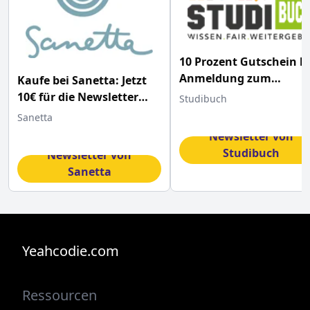
10 Prozent Gutschein b
Anmeldung zum
Kaufe bei Sanetta: Jetzt
Newsletter bei Studibu
10€ für die Newsletter
Studibuch
Anmeldung sparen
Sanetta
Für den
Newsletter von
für den
Studibuch
Newsletter von
anmelden
Sanetta
Code erhalten
anmelden
Code erhalten
Yeahcodie.com
Ressourcen