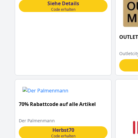
Siehe Details
Code erhalten
OUTLET
Outletcit
70% Rabattcode auf alle Artikel
Der Palmenmann
Herbst70
Code erhalten