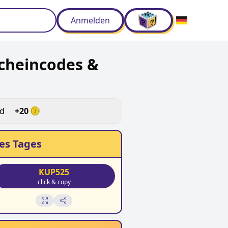
Anmelden
cheincodes &
ld
+
20
es Tages
KUP525
click & copy