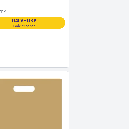
ERY
D4LVHUKP
Code erhalten