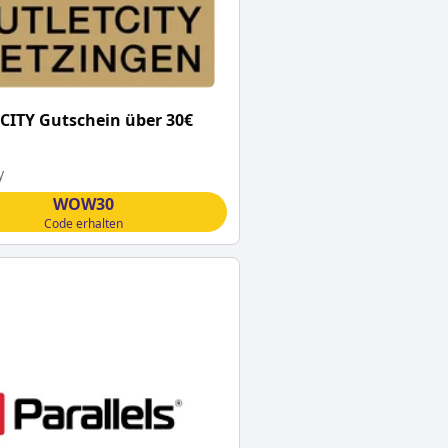
CITY Gutschein über 30€
y
WOW30
Code erhalten