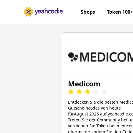
Shops
Token 100
Medicom
Entdecken Sie die besten
Medic
Gutscheincodes von heute
für
August 2026
auf yeahcodie.c
Treten Sie der Community bei u
verdienen Sie Token bei
medico
pharma.de
, indem Sie den Code