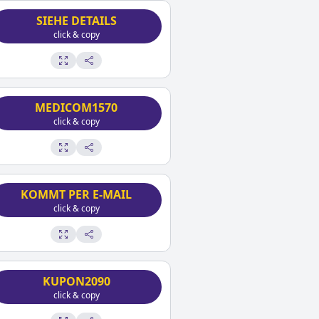
SIEHE DETAILS
click & copy
MEDICOM1570
click & copy
KOMMT PER E-MAIL
click & copy
KUPON2090
click & copy