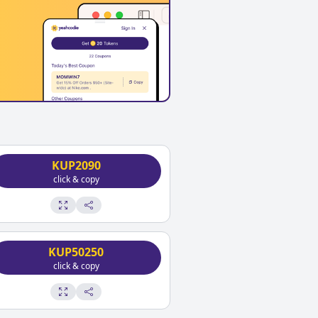
KUP2090
click & copy
KUP50250
click & copy