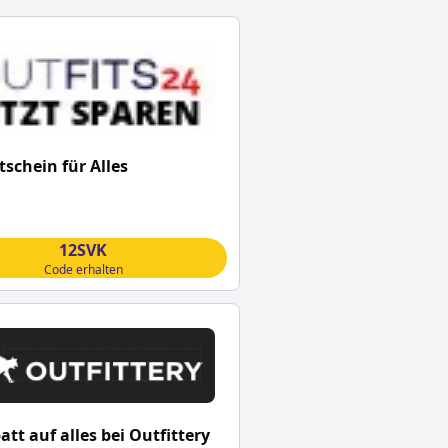
schein für Alles
12SVK
Code erhalten
att auf alles bei Outfittery