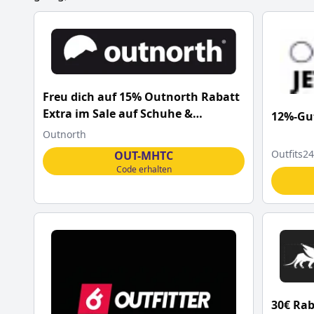
Freu dich auf 15% Outnorth Rabatt
Extra im Sale auf Schuhe &
12%-Gut
Ausrüstungsartikel mit diesem
Outnorth
Code
Outfits24
OUT-MHTC
Code erhalten
30€ Rab