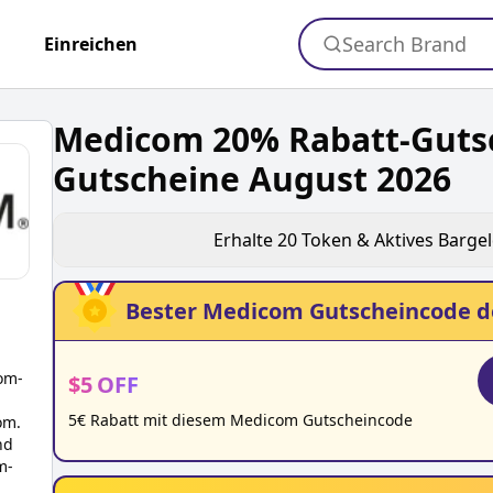
Search Brand
+
Einreichen
Medicom 20% Rabatt-Guts
Gutscheine August 2026
Erhalte
20
Token & Aktives Barge
Bester
Medicom
Gutscheincode d
om
-
$
5
OFF
5€ Rabatt mit diesem Medicom Gutscheincode
om.
nd
m-