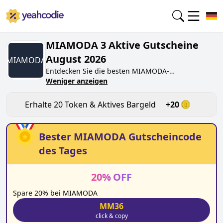
MIAMODA 3 Aktive Gutscheine
August 2026
MIAMODA
Entdecken Sie die besten
MIAMODA
-
Gutscheincodes von heute für
Weniger anzeigen
August 2026
auf
yeahcodie.com. Treten Sie der Community bei und
verdienen Sie Token bei
miamoda.de
, indem Sie
Erhalte
20
Token & Aktives Bargeld
+
20
den Code testen. Erhalten Sie Belohnungen, wenn
Sie
MIAMODA
-Gutscheincodes einreichen und
anderen Käufern beim Sparen helfen.
Bester
MIAMODA
Gutscheincode
des Tages
20
%
OFF
Spare 20% bei MIAMODA
MM36
click & copy