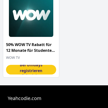
50% WOW TV Rabatt für
12 Monate für Studenten
mit diesem Code
WOW TV
Bei Unidays
registrieren
Code erhalten
Yeahcodie.com