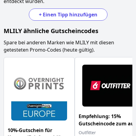
entdeckt wurden.
+
Einen Tipp hinzufügen
MLILY
ähnliche Gutscheincodes
Spare bei anderen Marken wie
MLILY
mit diesen
getesteten Promo-Codes (heute gültig).
Empfehlung: 15%
Gutscheincode zum auf
10%-Gutschein für
das Nike Blast Pack mit
Outfitter