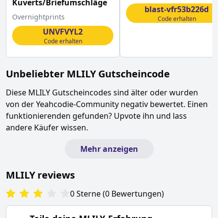
Kuverts/Briefumschläge
diesem
blast-vfr53b226d
Overnightprints
Code erhalten
UNVFVYL2
Code erhalten
Unbeliebter
MLILY
Gutscheincode
Diese
MLILY
Gutscheincodes sind älter oder wurden
von der Yeahcodie-Community negativ bewertet. Einen
funktionierenden gefunden? Upvote ihn und lass
andere Käufer wissen.
Mehr anzeigen
MLILY
reviews
0
Sterne
(
0
Bewertungen
)