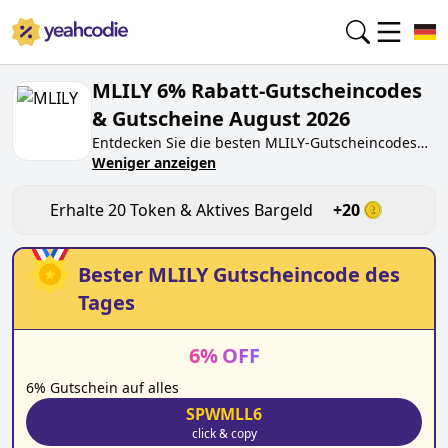
MLILY 6% Rabatt-Gutscheincodes
& Gutscheine August 2026
Entdecken Sie die besten
MLILY
-Gutscheincodes
von heute für
Weniger anzeigen
August 2026
auf yeahcodie.com.
Treten Sie der Community bei und verdienen Sie
Token bei
mlily.de
, indem Sie den Code testen.
Erhalte
20
Token & Aktives Bargeld
+
20
Erhalten Sie Belohnungen, wenn Sie
MLILY
-
Gutscheincodes einreichen und anderen Käufern
beim Sparen helfen.
Bester
MLILY
Gutscheincode des
Tages
6
%
OFF
6% Gutschein auf alles
SPWMLL6
click & copy