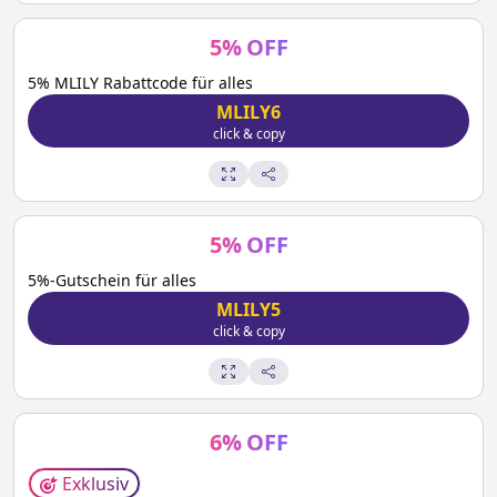
5
%
OFF
5% MLILY Rabattcode für alles
MLILY6
click & copy
5
%
OFF
5%-Gutschein für alles
MLILY5
click & copy
6
%
OFF
Exklusiv