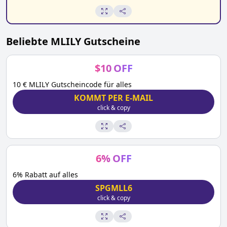
Beliebte
MLILY
Gutscheine
$
10
OFF
10 € MLILY Gutscheincode für alles
KOMMT PER E-MAIL
click & copy
6
%
OFF
6% Rabatt auf alles
SPGMLL6
click & copy