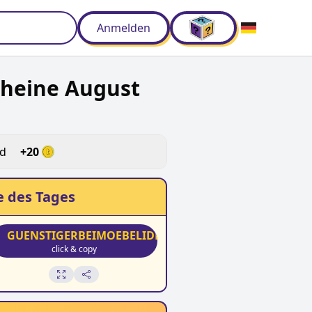
Anmelden
cheine August
ld
+
20
 des Tages
GUENSTIGERBEIMOEBELIDEAL
click & copy