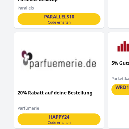
Parallels
PARALLELS10
Code erhalten
5% Guts
Parkettka
WRD1
20% Rabatt auf deine Bestellung
Parfümerie
HAPPY24
Code erhalten