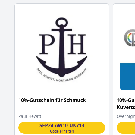
10%-Gutschein für Schmuck
10%-Gut
Kuvert
Paul Hewitt
Overnigh
SEP24-AW10-UK713
Code erhalten