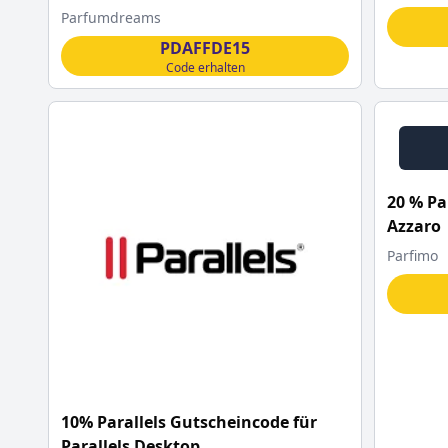
Parfumdreams
PDAFFDE15
Code erhalten
20 % Pa
Azzaro
Parfimo
10% Parallels Gutscheincode für
Parallels Desktop