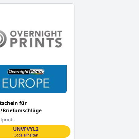
schein für
s/Briefumschläge
tprints
UNVFVYL2
Code erhalten