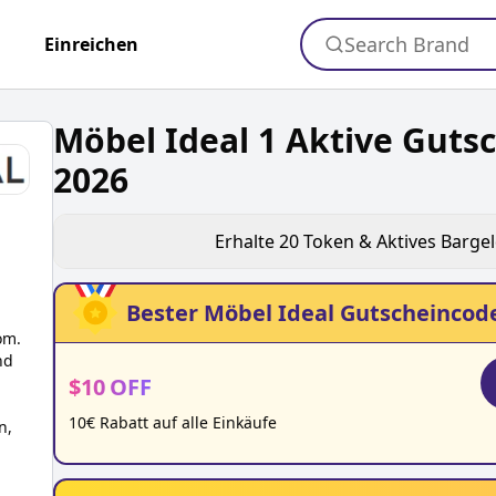
Search Brand
+
Einreichen
Möbel Ideal 1 Aktive Guts
2026
Erhalte
20
Token & Aktives Barge
Bester
Möbel Ideal
Gutscheincode
om.
nd
$
10
OFF
10€ Rabatt auf alle Einkäufe
n,