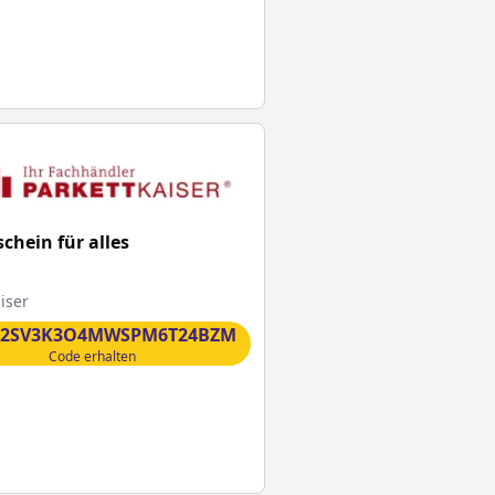
chein für alles
iser
2SV3K3O4MWSPM6T24BZM
Code erhalten