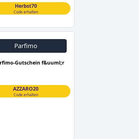
Herbst70
Code erhalten
Parfimo
rfimo-Gutschein f&uuml;r
AZZARO20
Code erhalten