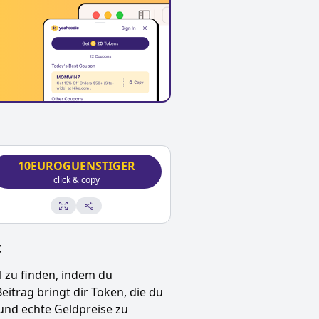
10EUROGUENSTIGER
click & copy
t
l
zu finden, indem du
Beitrag bringt dir Token, die du
und echte Geldpreise zu