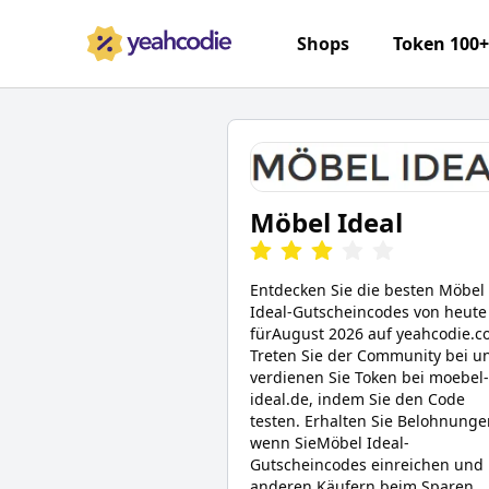
Shops
Token 100
Möbel Ideal
Entdecken Sie die besten
Möbel
Ideal
-Gutscheincodes von heute
für
August 2026
auf yeahcodie.c
Treten Sie der Community bei u
verdienen Sie Token bei
moebel-
ideal.de
, indem Sie den Code
testen. Erhalten Sie Belohnunge
wenn Sie
Möbel Ideal
-
Gutscheincodes einreichen und
anderen Käufern beim Sparen