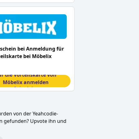
schein bei Anmeldung für
teilskarte bei Möbelix
ür die Vorteilskarte von
Möbelix anmelden
Code erhalten
urden von der Yeahcodie-
en gefunden? Upvote ihn und