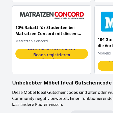
10% Rabatt für Studenten bei
Matratzen Concord mit diesem
10€ Gut
Code
Matratzen Concord
die Vor
Als Student bei Student
Möbelix
Beans registrieren
Code erhalten
F
Unbeliebter
Möbel Ideal
Gutscheincode
Diese
Möbel Ideal
Gutscheincodes sind älter oder w
Community negativ bewertet. Einen funktionierend
lass andere Käufer wissen.