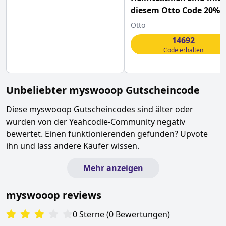
diesem Otto Code 20%
günstiger
Otto
14692
Code erhalten
Unbeliebter
myswooop
Gutscheincode
Diese
myswooop
Gutscheincodes sind älter oder
wurden von der Yeahcodie-Community negativ
bewertet. Einen funktionierenden gefunden? Upvote
ihn und lass andere Käufer wissen.
Mehr anzeigen
myswooop
reviews
0
Sterne
(
0
Bewertungen
)