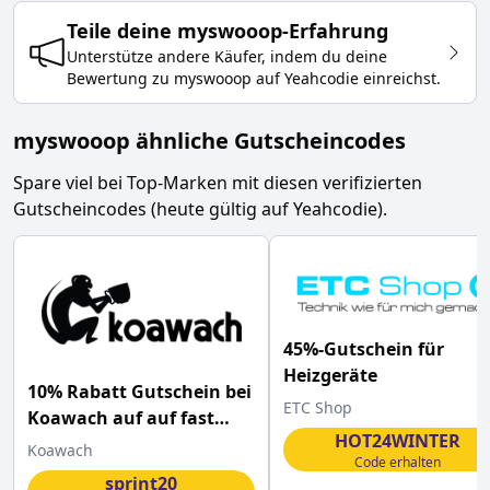
Teile deine
myswooop
-Erfahrung
Unterstütze andere Käufer, indem du deine
Bewertung zu
myswooop
auf Yeahcodie einreichst.
myswooop ähnliche Gutscheincodes
Spare viel bei Top-Marken mit diesen verifizierten
Gutscheincodes (heute gültig auf Yeahcodie).
45%-Gutschein für
Heizgeräte
10% Rabatt Gutschein bei
ETC Shop
Koawach auf auf fast
HOT24WINTER
alles
Koawach
Code erhalten
sprint20