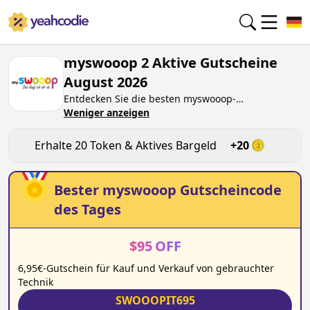
myswooop 2 Aktive Gutscheine
August 2026
Entdecken Sie die besten
myswooop
-
Gutscheincodes von heute für
Weniger anzeigen
August 2026
auf
yeahcodie.com. Treten Sie der Community bei und
verdienen Sie Token bei
myswooop.de
, indem Sie
Erhalte
20
Token & Aktives Bargeld
+
20
den Code testen. Erhalten Sie Belohnungen, wenn
Sie
myswooop
-Gutscheincodes einreichen und
anderen Käufern beim Sparen helfen.
Bester
myswooop
Gutscheincode
des Tages
$
95
OFF
6,95€-Gutschein für Kauf und Verkauf von gebrauchter
Technik
SWOOOPIT695