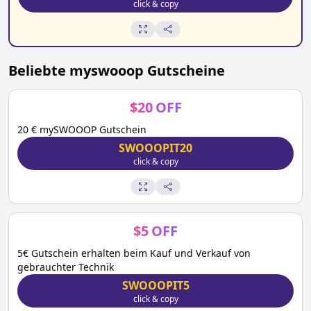
click & copy
Beliebte
myswooop
Gutscheine
$
20
OFF
20 € mySWOOOP Gutschein
SWOOOPIT20
click & copy
$
5
OFF
5€ Gutschein erhalten beim Kauf und Verkauf von
gebrauchter Technik
SWOOOPIT5
click & copy