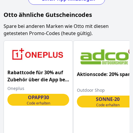
Otto
ähnliche Gutscheincodes
Spare bei anderen Marken wie
Otto
mit diesen
getesteten Promo-Codes (heute gültig).
Rabattcode für 30% auf
Aktionscode: 20% spar
Zubehör über die App bei
OnePlus
Oneplus
Outdoor Shop
OPAPP30
SONNE-20
Code erhalten
Code erhalten