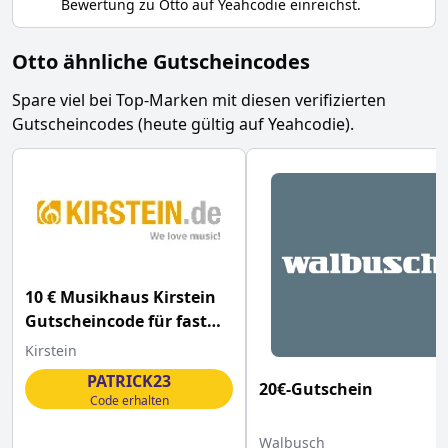
Bewertung zu
Otto
auf Yeahcodie einreichst.
Otto ähnliche Gutscheincodes
Spare viel bei Top-Marken mit diesen verifizierten
Gutscheincodes (heute gültig auf Yeahcodie).
10 € Musikhaus Kirstein
Gutscheincode für fast
alle Artikel
Kirstein
PATRICK23
20€-Gutschein
Code erhalten
Walbusch