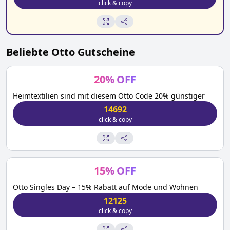
click & copy
Beliebte
Otto
Gutscheine
20
%
OFF
Heimtextilien sind mit diesem Otto Code 20% günstiger
14692
click & copy
15
%
OFF
Otto Singles Day – 15% Rabatt auf Mode und Wohnen
12125
click & copy