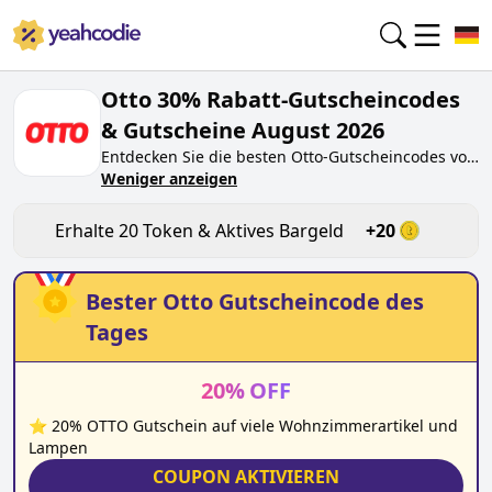
Otto 30% Rabatt-Gutscheincodes
& Gutscheine August 2026
Entdecken Sie die besten
Otto
-Gutscheincodes von
heute für
Weniger anzeigen
August 2026
auf yeahcodie.com. Treten
Sie der Community bei und verdienen Sie Token
bei
otto.de
, indem Sie den Code testen. Erhalten
Erhalte
20
Token & Aktives Bargeld
+
20
Sie Belohnungen, wenn Sie
Otto
-Gutscheincodes
einreichen und anderen Käufern beim Sparen
helfen.
Bester
Otto
Gutscheincode des
Tages
20
%
OFF
⭐ 20% OTTO Gutschein auf viele Wohnzimmerartikel und
Lampen
COUPON AKTIVIEREN