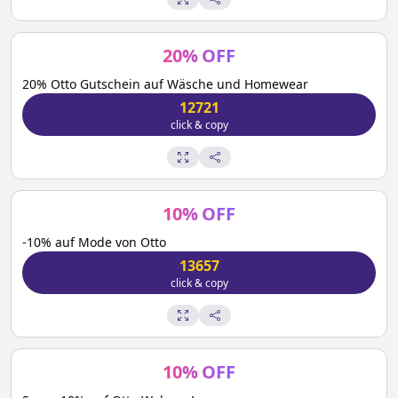
20
%
OFF
20% Otto Gutschein auf Wäsche und Homewear
12721
click & copy
10
%
OFF
-10% auf Mode von Otto
13657
click & copy
10
%
OFF