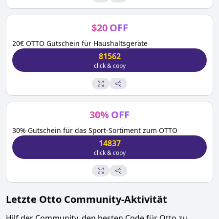
$
20
OFF
20€ OTTO Gutschein für Haushaltsgeräte
81562
click & copy
30
%
OFF
30% Gutschein für das Sport-Sortiment zum OTTO
14837
click & copy
Letzte
Otto
Community-Aktivität
Hilf der Community, den besten Code für
Otto
zu