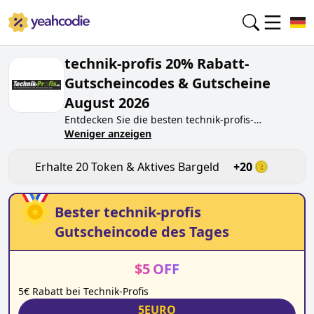
technik-profis 20% Rabatt-
Gutscheincodes & Gutscheine
August 2026
Entdecken Sie die besten
technik-profis
-
Gutscheincodes von heute für
Weniger anzeigen
August 2026
auf
yeahcodie.com. Treten Sie der Community bei und
verdienen Sie Token bei
technik-profis.de
, indem
Erhalte
20
Token & Aktives Bargeld
+
20
Sie den Code testen. Erhalten Sie Belohnungen,
wenn Sie
technik-profis
-Gutscheincodes einreichen
und anderen Käufern beim Sparen helfen.
Bester
technik-profis
Gutscheincode des Tages
$
5
OFF
5€ Rabatt bei Technik-Profis
5EURO