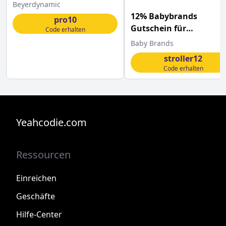
10% Gutscheincode für
Beyerdynamic
mit diesem
12% Babybrands
pro10
Gutschein für
Code erhalten
Kinderwagen
Baby Brands
stroller12
Code erhalten
Yeahcodie.com
Ressourcen
Einreichen
Geschäfte
Hilfe-Center