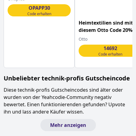
OPAPP30
Code erhalten
Heimtextilien sind mit
diesem Otto Code 20%
günstiger
Otto
14692
Code erhalten
Unbeliebter
technik-profis
Gutscheincode
Diese
technik-profis
Gutscheincodes sind älter oder
wurden von der Yeahcodie-Community negativ
bewertet. Einen funktionierenden gefunden? Upvote
ihn und lass andere Käufer wissen.
Mehr anzeigen