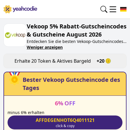
Vekoop 5% Rabatt-Gutscheincodes
& Gutscheine August 2026
Entdecken Sie die besten
Vekoop
-Gutscheincodes
von heute für
Weniger anzeigen
August 2026
auf yeahcodie.com.
Treten Sie der Community bei und verdienen Sie
Token bei
vekoop.de
, indem Sie den Code testen.
Erhalte
20
Token & Aktives Bargeld
+
20
Erhalten Sie Belohnungen, wenn Sie
Vekoop
-
Gutscheincodes einreichen und anderen Käufern
beim Sparen helfen.
Bester
Vekoop
Gutscheincode des
Tages
6
%
OFF
minus 6% erhalten
AFFDEGENHOT6Q4011121
click & copy