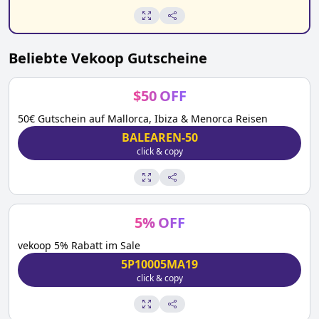
Beliebte
Vekoop
Gutscheine
$
50
OFF
50€ Gutschein auf Mallorca, Ibiza & Menorca Reisen
BALEAREN-50
click & copy
5
%
OFF
vekoop 5% Rabatt im Sale
5P10005MA19
click & copy