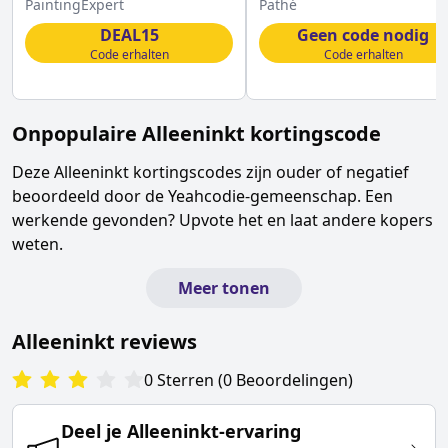
PaintingExpert
Pathé
DEAL15
Geen code nodig
Code erhalten
Code erhalten
Onpopulaire
Alleeninkt
kortingscode
Deze
Alleeninkt
kortingscodes zijn ouder of negatief
beoordeeld door de Yeahcodie-gemeenschap. Een
werkende gevonden? Upvote het en laat andere kopers
weten.
Meer tonen
Alleeninkt
reviews
0
Sterren
(
0
Beoordelingen
)
Deel je
Alleeninkt
-ervaring