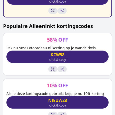
click & copy
Populaire
Alleeninkt
kortingscodes
58
%
OFF
Pak nu 58% Fotocadeau.nl korting op je wandcirkels
KCW58
click & copy
10
%
OFF
Als je deze kortingscode gebruikt krijg je nu 10% korting
NIEUW23
click & copy