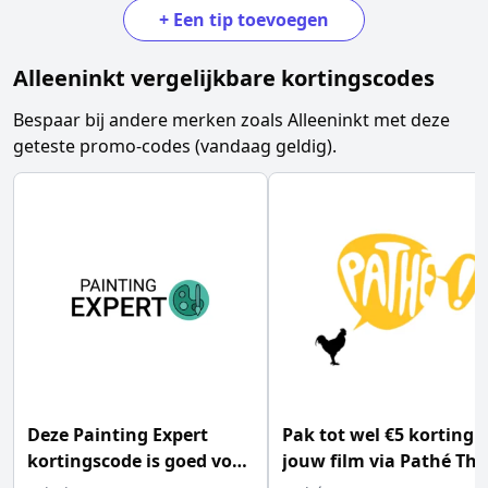
+
Een tip toevoegen
Alleeninkt
vergelijkbare kortingscodes
Bespaar bij andere merken zoals
Alleeninkt
met deze
geteste promo-codes (vandaag geldig).
Deze Painting Expert
Pak tot wel €5 korting 
kortingscode is goed voor
jouw film via Pathé Thu
15% korting