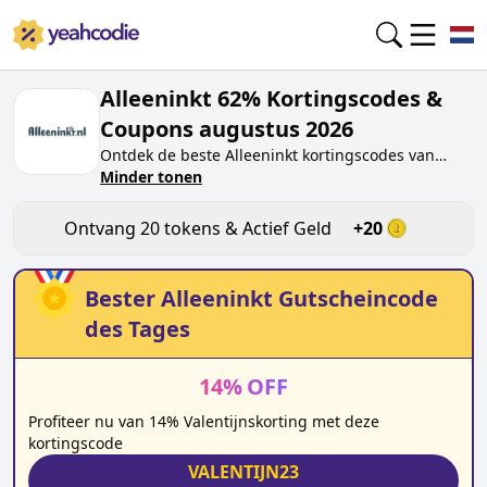
Alleeninkt 62% Kortingscodes &
Coupons augustus 2026
Ontdek de beste
Alleeninkt
kortingscodes van
vandaag voor
Minder tonen
augustus 2026
op yeahcodie.com.
Sluit je aan bij de community en verdien tokens op
alleeninkt.nl
door de code te testen. Ontvang
Ontvang
20
tokens & Actief Geld
+
20
beloningen wanneer je
Alleeninkt
kortingscodes
indient en andere kopers helpt besparen.
Bester
Alleeninkt
Gutscheincode
des Tages
14
%
OFF
Profiteer nu van 14% Valentijnskorting met deze
kortingscode
VALENTIJN23