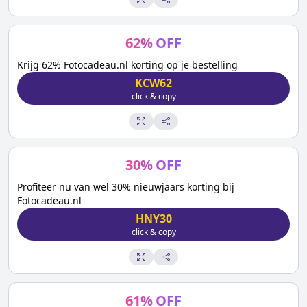
62
%
OFF
Krijg 62% Fotocadeau.nl korting op je bestelling
KCW62
click & copy
30
%
OFF
Profiteer nu van wel 30% nieuwjaars korting bij
Fotocadeau.nl
HNY30
click & copy
61
%
OFF