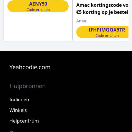
AENY50
Amac kortingscode voo
Code erhalten
€5 korting op je bestell
Amac
IFHPIMQQX5TR
Code erhalten
Yeahcodie.com
Hulpbronnen
Indienen
Winkels
Helpcentrum