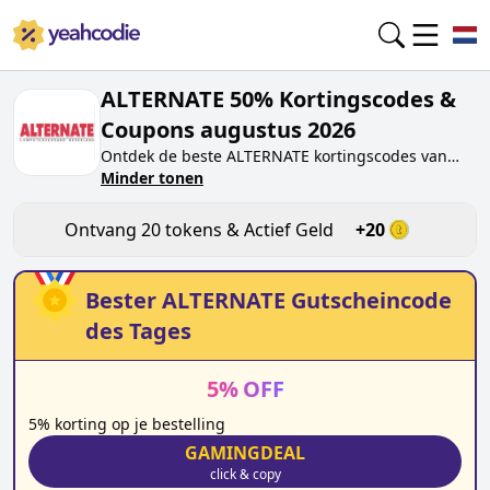
ALTERNATE 50% Kortingscodes &
Coupons augustus 2026
Ontdek de beste
ALTERNATE
kortingscodes van
vandaag voor
Minder tonen
augustus 2026
op yeahcodie.com.
Sluit je aan bij de community en verdien tokens op
alternate.nl
door de code te testen. Ontvang
Ontvang
20
tokens & Actief Geld
+
20
beloningen wanneer je
ALTERNATE
kortingscodes
indient en andere kopers helpt besparen.
Bester
ALTERNATE
Gutscheincode
des Tages
5
%
OFF
5% korting op je bestelling
GAMINGDEAL
click & copy