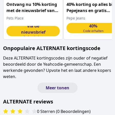
Ontvang nu 10% korting
40% korting op alles bij
met de nieuwsbrief van
Pepejeans en gratis
Petsplace
verzending
Pets Place
Pepe Jeans
Via de
40%
Code erhalten
nieuwsbrief
Code erhalten
Onpopulaire
ALTERNATE
kortingscode
Deze
ALTERNATE
kortingscodes zijn ouder of negatief
beoordeeld door de Yeahcodie-gemeenschap. Een
werkende gevonden? Upvote het en laat andere kopers
weten.
Meer tonen
ALTERNATE
reviews
0
Sterren
(
0
Beoordelingen
)