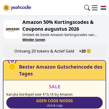
Amazon 50% Kortingscodes &
Coupons augustus 2026
Ontdek de beste
Amazon
kortingscodes van
vandaag voor
Minder tonen
augustus 2026
op yeahcodie.com.
Sluit je aan bij de community en verdien tokens op
amazon.nl
door de code te testen. Ontvang
Ontvang
20
tokens & Actief Geld
+
20
beloningen wanneer je
Amazon
kortingscodes
indient en andere kopers helpt besparen.
Bester
Amazon
Gutscheincode des
Tages
SALE
Karuba bordspel voor €19,18 bij Amazon
GEEN CODE NODIG
click & copy