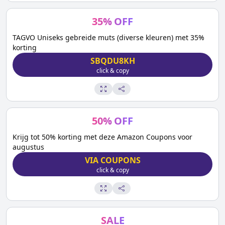
35
%
OFF
TAGVO Uniseks gebreide muts (diverse kleuren) met 35%
korting
SBQDU8KH
click & copy
50
%
OFF
Krijg tot 50% korting met deze Amazon Coupons voor
augustus
VIA COUPONS
click & copy
SALE