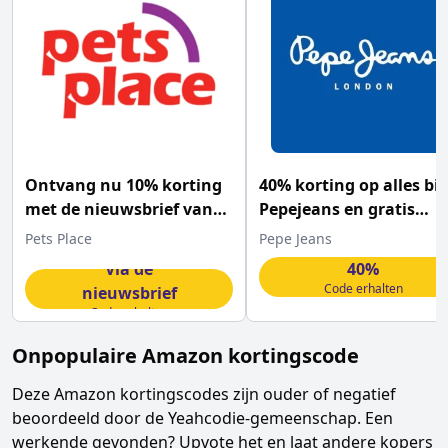
Ontvang nu 10% korting
40% korting op alles bij
met de nieuwsbrief van
Pepejeans en gratis
Petsplace
verzending
Pets Place
Pepe Jeans
Via de
40%
Code erhalten
nieuwsbrief
Code erhalten
Onpopulaire
Amazon
kortingscode
Deze
Amazon
kortingscodes zijn ouder of negatief
beoordeeld door de Yeahcodie-gemeenschap. Een
werkende gevonden? Upvote het en laat andere kopers