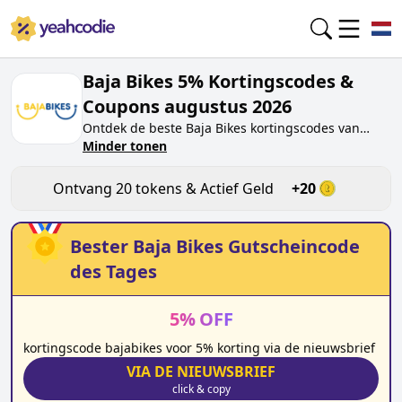
Baja Bikes 5% Kortingscodes &
Coupons augustus 2026
Ontdek de beste
Baja Bikes
kortingscodes van
vandaag voor
Minder tonen
augustus 2026
op yeahcodie.com.
Sluit je aan bij de community en verdien tokens op
bajabikes.eu
door de code te testen. Ontvang
Ontvang
20
tokens & Actief Geld
+
20
beloningen wanneer je
Baja Bikes
kortingscodes
indient en andere kopers helpt besparen.
Bester
Baja Bikes
Gutscheincode
des Tages
5
%
OFF
kortingscode bajabikes voor 5% korting via de nieuwsbrief
VIA DE NIEUWSBRIEF
click & copy