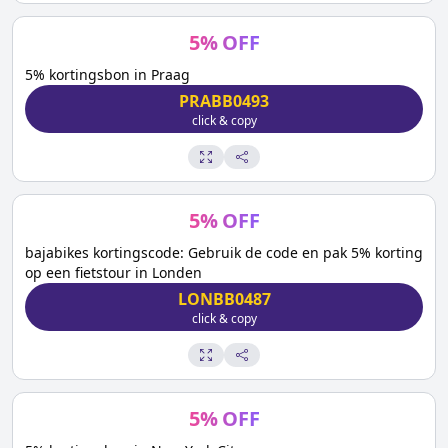
5
%
OFF
5% kortingsbon in Praag
PRABB0493
click & copy
5
%
OFF
bajabikes kortingscode: Gebruik de code en pak 5% korting
op een fietstour in Londen
LONBB0487
click & copy
5
%
OFF