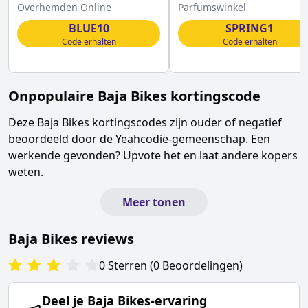
korting op ALLES
Overhemden Online
Parfumswinkel
BLUE10
SPRING1
Code erhalten
Code erhalten
Onpopulaire
Baja Bikes
kortingscode
Deze
Baja Bikes
kortingscodes zijn ouder of negatief
beoordeeld door de Yeahcodie-gemeenschap. Een
werkende gevonden? Upvote het en laat andere kopers
weten.
Meer tonen
Baja Bikes
reviews
0
Sterren
(
0
Beoordelingen
)
Deel je
Baja Bikes
-ervaring