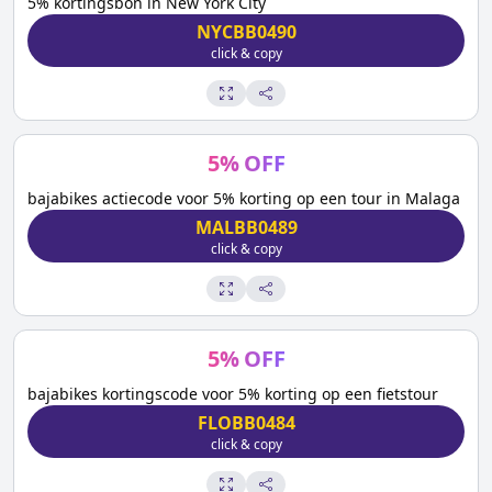
5% kortingsbon in New York City
NYCBB0490
click & copy
5
%
OFF
bajabikes actiecode voor 5% korting op een tour in Malaga
MALBB0489
click & copy
5
%
OFF
bajabikes kortingscode voor 5% korting op een fietstour
FLOBB0484
click & copy