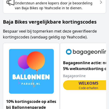
Ondersteun andere kopers door je beoordeling
van
Baja Bikes
op Yeahcodie in te dienen.
Baja Bikes vergelijkbare kortingscodes
Bespaar veel bij topmerken met deze geverifieerde
kortingscodes (vandaag geldig op Yeahcodie).
Bagageonline actie: nu
5% welkomstkorting o
koffers en veel meer
Bagageonline
WELKOM5
Code erhalten
10% kortingscode op alles
bij Ballonnenparade