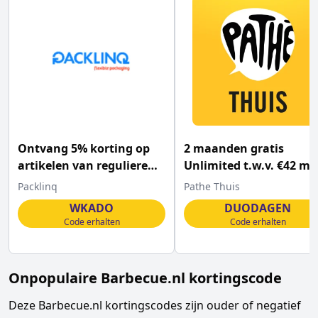
Ontvang 5% korting op
2 maanden gratis
artikelen van reguliere
Unlimited t.w.v. €42 me
prijs met deze Packlinq
deze Pathé kortingscod
Packlinq
Pathe Thuis
coupon
WKADO
DUODAGEN
Code erhalten
Code erhalten
Onpopulaire
Barbecue.nl
kortingscode
Deze
Barbecue.nl
kortingscodes zijn ouder of negatief