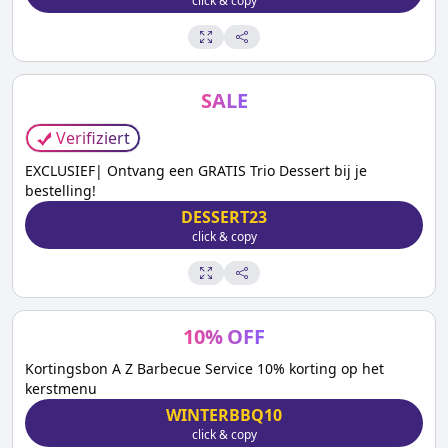
click & copy
SALE
Verifiziert
EXCLUSIEF| Ontvang een GRATIS Trio Dessert bij je
bestelling!
DESSERT23
click & copy
10
%
OFF
Kortingsbon A Z Barbecue Service 10% korting op het
kerstmenu
WINTERBBQ10
click & copy