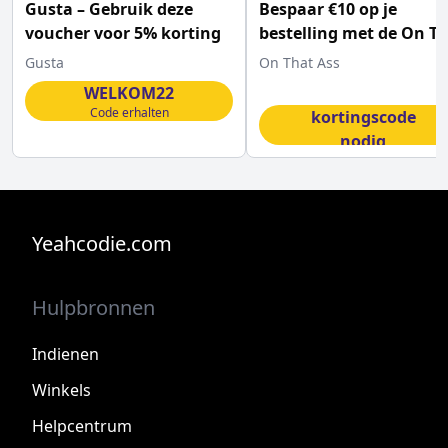
Gusta – Gebruik deze
Bespaar €10 op je
voucher voor 5% korting
bestelling met de On T
Ass kortingscode
Gusta
On That Ass
WELKOM22
Geen
Code erhalten
kortingscode
nodig
Code erhalten
Yeahcodie.com
Hulpbronnen
Indienen
Winkels
Helpcentrum