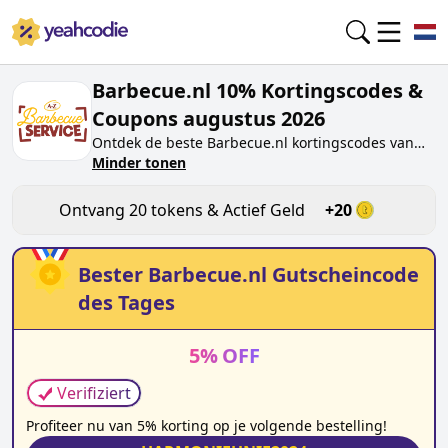
Barbecue.nl 10% Kortingscodes &
Coupons augustus 2026
Ontdek de beste
Barbecue.nl
kortingscodes van
vandaag voor
Minder tonen
augustus 2026
op yeahcodie.com.
Sluit je aan bij de community en verdien tokens op
barbecue.nl
door de code te testen. Ontvang
Ontvang
20
tokens & Actief Geld
+
20
beloningen wanneer je
Barbecue.nl
kortingscodes
indient en andere kopers helpt besparen.
Bester
Barbecue.nl
Gutscheincode
des Tages
5
%
OFF
Verifiziert
Profiteer nu van 5% korting op je volgende bestelling!