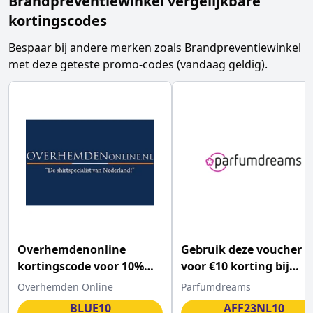
Brandpreventiewinkel
vergelijkbare
kortingscodes
Bespaar bij andere merken zoals
Brandpreventiewinkel
met deze geteste promo-codes (vandaag geldig).
Overhemdenonline
Gebruik deze voucher
kortingscode voor 10%
voor €10 korting bij
korting op ALLES
Parfumdreams
Overhemden Online
Parfumdreams
BLUE10
AFF23NL10