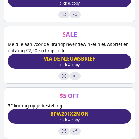
click & copy
SALE
Meld je aan voor de Brandpreventiewinkel nieuwsbrief en
ontvang €2,50 kortingscode
VIA DE NIEUWSBRIEF
click & copy
$
5
OFF
5€ korting op je bestelling
BPW201X2MON
click & copy