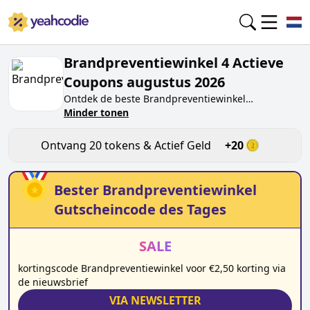
Brandpreventiewinkel 4 Actieve
Coupons augustus 2026
Ontdek de beste
Brandpreventiewinkel
kortingscodes van vandaag voor
Minder tonen
augustus 2026
op
yeahcodie.com. Sluit je aan bij de community en
verdien tokens op
brandpreventiewinkel.nl
door
Ontvang
20
tokens & Actief Geld
+
20
de code te testen. Ontvang beloningen wanneer je
Brandpreventiewinkel
kortingscodes indient en
andere kopers helpt besparen.
Bester
Brandpreventiewinkel
Gutscheincode des Tages
SALE
kortingscode Brandpreventiewinkel voor €2,50 korting via
de nieuwsbrief
VIA NEWSLETTER