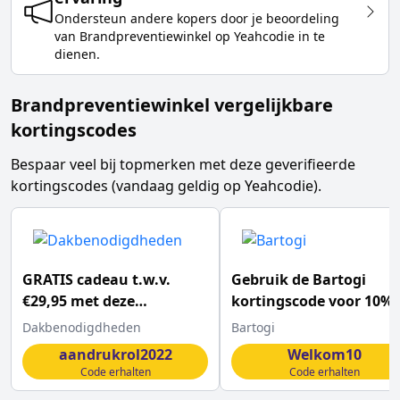
Ondersteun andere kopers door je beoordeling
van
Brandpreventiewinkel
op Yeahcodie in te
dienen.
Brandpreventiewinkel vergelijkbare
kortingscodes
Bespaar veel bij topmerken met deze geverifieerde
kortingscodes (vandaag geldig op Yeahcodie).
GRATIS cadeau t.w.v.
Gebruik de Bartogi
€29,95 met deze
kortingscode voor 10%
Dakbenodigdheden
korting op het hele
Dakbenodigdheden
Bartogi
kortingscode
assortiment
aandrukrol2022
Welkom10
Code erhalten
Code erhalten