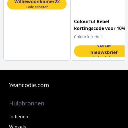
Williewoonkamer22
Code erhalten
Colourful Rebel
kortingscode voor 10%
korting
Colourfulrebel
Via de
nieuwsbrief
Code erhalten
Yeahcodie.com
Hulpbronnen
Indienen
Winkels