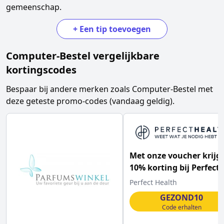
gemeenschap.
+
Een tip toevoegen
Computer-Bestel
vergelijkbare
kortingscodes
Bespaar bij andere merken zoals
Computer-Bestel
met
deze geteste promo-codes (vandaag geldig).
Met onze voucher krijg 
10% korting bij Perfect
Health
Perfect Health
GEZOND10
Code erhalten