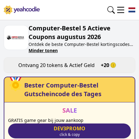
Computer-Bestel 5 Actieve
Coupons augustus 2026
Ontdek de beste
Computer-Bestel
kortingscodes
van vandaag voor
Minder tonen
augustus 2026
op
yeahcodie.com. Sluit je aan bij de community en
verdien tokens op
computer-bestel.nl
door de code
Ontvang
20
tokens & Actief Geld
+
20
te testen. Ontvang beloningen wanneer je
Computer-Bestel
kortingscodes indient en andere
kopers helpt besparen.
Bester
Computer-Bestel
Gutscheincode des Tages
SALE
GRATIS game gear bij jouw aankoop
DEV3PROMO
click & copy