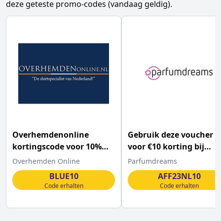
deze geteste promo-codes (vandaag geldig).
Overhemdenonline
Gebruik deze voucher
kortingscode voor 10%
voor €10 korting bij
korting op ALLES
Parfumdreams
Overhemden Online
Parfumdreams
BLUE10
AFF23NL10
Code erhalten
Code erhalten