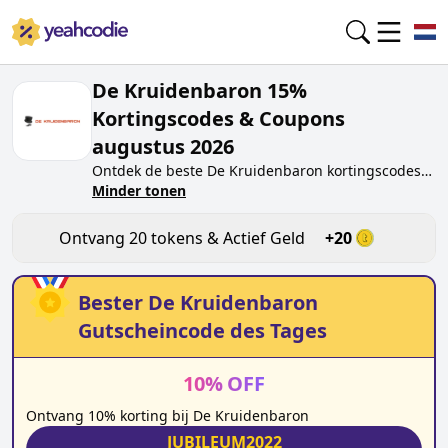
De Kruidenbaron 15%
Kortingscodes & Coupons
augustus 2026
Ontdek de beste
De Kruidenbaron
kortingscodes
van vandaag voor
Minder tonen
augustus 2026
op
yeahcodie.com. Sluit je aan bij de community en
verdien tokens op
dekruidenbaron.nl
door de code
Ontvang
20
tokens & Actief Geld
+
20
te testen. Ontvang beloningen wanneer je
De
Kruidenbaron
kortingscodes indient en andere
kopers helpt besparen.
Bester
De Kruidenbaron
Gutscheincode des Tages
10
%
OFF
Ontvang 10% korting bij De Kruidenbaron
JUBILEUM2022