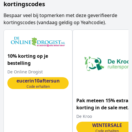
kortingscodes
Bespaar veel bij topmerken met deze geverifieerde
kortingscodes (vandaag geldig op Yeahcodie).
10% korting op je
bestelling
De Online Drogist
eucerin10aftersun
Code erhalten
Pak meteen 15% extra
korting in de sale met
deze De Kroo Ruiterspo
De Kroo
kortingscode
WINTERSALE
Code erhalten