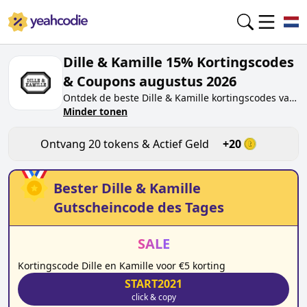
Dille & Kamille 15% Kortingscodes
& Coupons augustus 2026
Ontdek de beste
Dille & Kamille
kortingscodes van
vandaag voor
Minder tonen
augustus 2026
op yeahcodie.com.
Sluit je aan bij de community en verdien tokens op
dille-kamille.nl
door de code te testen. Ontvang
Ontvang
20
tokens & Actief Geld
+
20
beloningen wanneer je
Dille & Kamille
kortingscodes indient en andere kopers helpt
besparen.
Bester
Dille & Kamille
Gutscheincode des Tages
SALE
Kortingscode Dille en Kamille voor €5 korting
START2021
click & copy