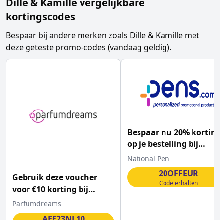
Dille & Kamille
vergelijkbare
kortingscodes
Bespaar bij andere merken zoals
Dille & Kamille
met
deze geteste promo-codes (vandaag geldig).
Bespaar nu 20% kortin
op je bestelling bij
National Pen met deze
National Pen
actiecode!
20OFFEUR
Gebruik deze voucher
Code erhalten
voor €10 korting bij
Parfumdreams
Parfumdreams
AFF23NL10