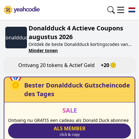
Donaldduck 4 Actieve Coupons
augustus 2026
Donaldduck
Ontdek de beste
Donaldduck
kortingscodes van
vandaag voor
Minder tonen
augustus 2026
op yeahcodie.com.
Sluit je aan bij de community en verdien tokens op
duckstadshop.donaldduck.nl
door de code te
Ontvang
20
tokens & Actief Geld
+
20
testen. Ontvang beloningen wanneer je
Donaldduck
kortingscodes indient en andere
kopers helpt besparen.
Bester
Donaldduck
Gutscheincode
des Tages
SALE
Ontvang nu GRATIS een cadeau als Donald Duck abonnee
ALS MEMBER
click & copy