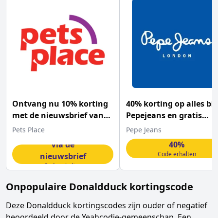
Ontvang nu 10% korting
40% korting op alles bij
met de nieuwsbrief van
Pepejeans en gratis
Petsplace
verzending
Pets Place
Pepe Jeans
Via de
40%
Code erhalten
nieuwsbrief
Code erhalten
Onpopulaire
Donaldduck
kortingscode
Deze
Donaldduck
kortingscodes zijn ouder of negatief
beoordeeld door de Yeahcodie-gemeenschap. Een