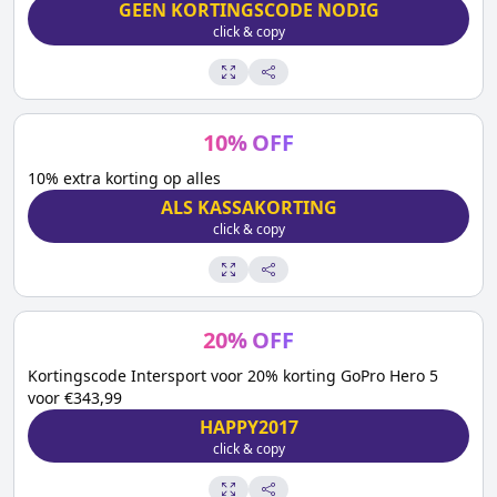
GEEN KORTINGSCODE NODIG
click & copy
10
%
OFF
10% extra korting op alles
ALS KASSAKORTING
click & copy
20
%
OFF
Kortingscode Intersport voor 20% korting GoPro Hero 5
voor €343,99
HAPPY2017
click & copy