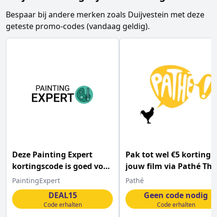
Bespaar bij andere merken zoals
Duijvestein
met deze
geteste promo-codes (vandaag geldig).
Deze Painting Expert
Pak tot wel €5 korting 
kortingscode is goed voor
jouw film via Pathé Thu
15% korting
PaintingExpert
Pathé
DEAL15
Geen code nodig
Code erhalten
Code erhalten