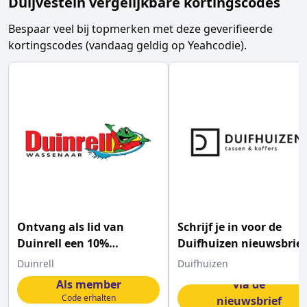
Duijvestein vergelijkbare kortingscodes
Bespaar veel bij topmerken met deze geverifieerde
kortingscodes (vandaag geldig op Yeahcodie).
Ontvang als lid van
Schrijf je in voor de
Duinrell een 10%
Duifhuizen nieuwsbrief
kortingscode
en scoor een €5
Duinrell
Duifhuizen
kortingscode
Als member
via de
Code erhalten
nieuwsbrief