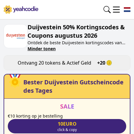
Duijvestein 50% Kortingscodes &
Coupons augustus 2026
Ontdek de beste
Duijvestein
kortingscodes van
vandaag voor
Minder tonen
augustus 2026
op yeahcodie.com.
Sluit je aan bij de community en verdien tokens op
duijvestein-wintersport.nl
door de code te testen.
Ontvang
20
tokens & Actief Geld
+
20
Ontvang beloningen wanneer je
Duijvestein
kortingscodes indient en andere kopers helpt
besparen.
Bester
Duijvestein
Gutscheincode
des Tages
SALE
€10 korting op je bestelling
10EURO
click & copy