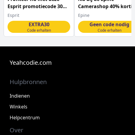
Esprit promotiecode 30%
Camerashop 40% korti
extra korting in de sale
op beveiligingscamera´
Esprit
Epine
EXTRA30
Geen code nodig
Code erhalten
Code erhalten
Yeahcodie.com
Hulpbronnen
Indienen
Winkels
Helpcentrum
Over