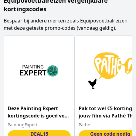
Equipovoetbalreizen
vergelijkbare
kortingscodes
Bespaar bij andere merken zoals
Equipovoetbalreizen
met deze geteste promo-codes (vandaag geldig).
Deze Painting Expert
Pak tot wel €5 korting 
kortingscode is goed voor
jouw film via Pathé Thu
15% korting
PaintingExpert
Pathé
DEAL15
Geen code nodig