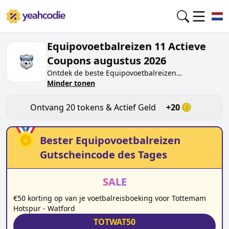
Equipovoetbalreizen 11 Actieve
Coupons augustus 2026
Ontdek de beste
Equipovoetbalreizen
kortingscodes van vandaag voor
Minder tonen
augustus 2026
op
yeahcodie.com. Sluit je aan bij de community en
verdien tokens op
equipovoetbalreizen.nl
door de
Ontvang
20
tokens & Actief Geld
+
20
code te testen. Ontvang beloningen wanneer je
Equipovoetbalreizen
kortingscodes indient en
andere kopers helpt besparen.
Bester
Equipovoetbalreizen
Gutscheincode des Tages
SALE
€50 korting op van je voetbalreisboeking voor Tottemam
Hotspur - Watford
TOTWAT50