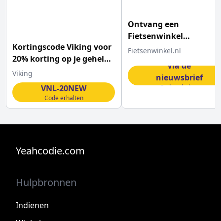
Ontvang een
Fietsenwinkel
Kortingscode Viking voor
kortingscode voor €2,5
Fietsenwinkel.nl
20% korting op je gehele
Via de
bestelling
Viking
nieuwsbrief
VNL-20NEW
Code erhalten
Code erhalten
Yeahcodie.com
Hulpbronnen
Indienen