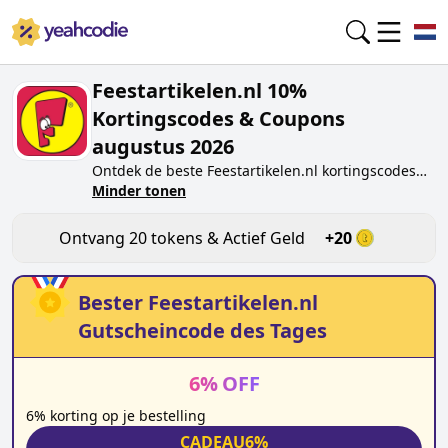
Feestartikelen.nl 10%
Kortingscodes & Coupons
augustus 2026
Ontdek de beste
Feestartikelen.nl
kortingscodes
van vandaag voor
Minder tonen
augustus 2026
op
yeahcodie.com. Sluit je aan bij de community en
verdien tokens op
feestartikelen.nl
door de code te
Ontvang
20
tokens & Actief Geld
+
20
testen. Ontvang beloningen wanneer je
Feestartikelen.nl
kortingscodes indient en andere
kopers helpt besparen.
Bester
Feestartikelen.nl
Gutscheincode des Tages
6
%
OFF
6% korting op je bestelling
CADEAU6%