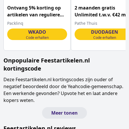
Ontvang 5% korting op
2 maanden gratis
artikelen van reguliere
Unlimited t.w.v. €42 me
prijs met deze Packlinq
deze Pathé kortingscod
Packlinq
Pathe Thuis
coupon
WKADO
DUODAGEN
Code erhalten
Code erhalten
Onpopulaire
Feestartikelen.nl
kortingscode
Deze
Feestartikelen.nl
kortingscodes zijn ouder of
negatief beoordeeld door de Yeahcodie-gemeenschap.
Een werkende gevonden? Upvote het en laat andere
kopers weten.
Meer tonen
Feestartikelen.nl
reviews