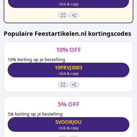
click & copy
Populaire
Feestartikelen.nl
kortingscodes
10
%
OFF
10% korting op je bestelling
10PRVJ3003
click & copy
5
%
OFF
5% korting op je bestelling
5VOORJOU
click & copy