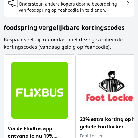
Ondersteun andere kopers door je beoordeling
van
foodspring
op Yeahcodie in te dienen.
foodspring vergelijkbare kortingscodes
Bespaar veel bij topmerken met deze geverifieerde
kortingscodes (vandaag geldig op Yeahcodie).
20% extra korting op he
gehele Footlocker
Via de FlixBus app
assortiment incl. de sal
ontvang je nu 10%
Foot Locker