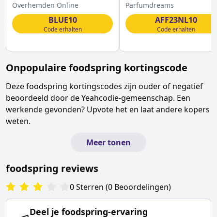
korting op ALLES
Parfumdreams
Overhemden Online
Parfumdreams
BLUE10
AFF23NL10
Code erhalten
Code erhalten
Onpopulaire
foodspring
kortingscode
Deze
foodspring
kortingscodes zijn ouder of negatief
beoordeeld door de Yeahcodie-gemeenschap. Een
werkende gevonden? Upvote het en laat andere kopers
weten.
Meer tonen
foodspring
reviews
0
Sterren
(
0
Beoordelingen
)
Deel je
foodspring
-ervaring