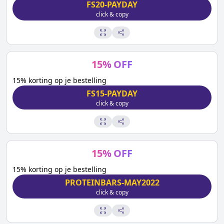
FS20-PAYDAY
click & copy
15
%
OFF
15% korting op je bestelling
FS15-PAYDAY
click & copy
15
%
OFF
15% korting op je bestelling
PROTEINBARS-MAY2022
click & copy