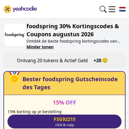
foodspring 30% Kortingscodes &
Coupons augustus 2026
Ontdek de beste
foodspring
kortingscodes van
vandaag voor
Minder tonen
augustus 2026
op yeahcodie.com.
Sluit je aan bij de community en verdien tokens op
foodspring.nl
door de code te testen. Ontvang
Ontvang
20
tokens & Actief Geld
+
20
beloningen wanneer je
foodspring
kortingscodes
indient en andere kopers helpt besparen.
Bester
foodspring
Gutscheincode
des Tages
15
%
OFF
15% korting op je bestelling
FSG92215
click & copy