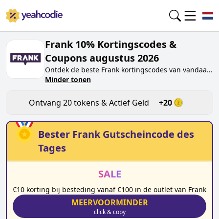
Frank 10% Kortingscodes &
Coupons augustus 2026
Ontdek de beste
Frank
kortingscodes van vandaag
voor
Minder tonen
augustus 2026
op yeahcodie.com. Sluit je aan
bij de community en verdien tokens op
frank.nl
door de code te testen. Ontvang beloningen
Ontvang
20
tokens & Actief Geld
+
20
wanneer je
Frank
kortingscodes indient en andere
kopers helpt besparen.
Bester
Frank
Gutscheincode des
Tages
SALE
€10 korting bij besteding vanaf €100 in de outlet van Frank
MEERVOORMINDER
click & copy