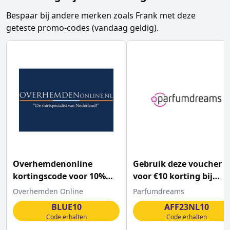
Bespaar bij andere merken zoals
Frank
met deze
geteste promo-codes (vandaag geldig).
Overhemdenonline
Gebruik deze voucher
kortingscode voor 10%
voor €10 korting bij
korting op ALLES
Parfumdreams
Overhemden Online
Parfumdreams
BLUE10
AFF23NL10
Code erhalten
Code erhalten