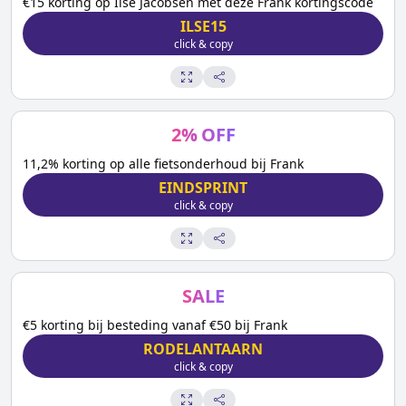
€15 korting op Ilse Jacobsen met deze Frank kortingscode
ILSE15
click & copy
2
%
OFF
11,2% korting op alle fietsonderhoud bij Frank
EINDSPRINT
click & copy
SALE
€5 korting bij besteding vanaf €50 bij Frank
RODELANTAARN
click & copy