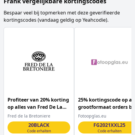
Frank vergelijkbare kortingscodes
Bespaar veel bij topmerken met deze geverifieerde
kortingscodes (vandaag geldig op Yeahcodie).
Profiteer van 20% korting
25% kortingscode op al
op alles van Fred De La
grootformaat orders bij
Bretoniere
FOTOopglas.nl
Fred de la Bretoniere
Fotoopglas.eu
20BLACK
FG2021XXL25
Code erhalten
Code erhalten