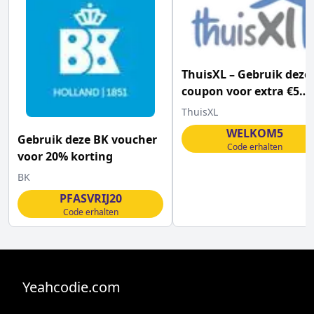
ThuisXL – Gebruik deze
coupon voor extra €5
korting
ThuisXL
WELKOM5
Gebruik deze BK voucher
Code erhalten
voor 20% korting
BK
PFASVRIJ20
Code erhalten
Yeahcodie.com