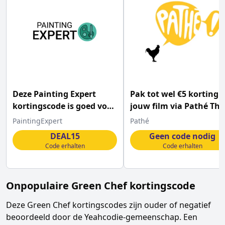
Deze Painting Expert
Pak tot wel €5 korting 
kortingscode is goed voor
jouw film via Pathé Thu
15% korting
PaintingExpert
Pathé
DEAL15
Geen code nodig
Code erhalten
Code erhalten
Onpopulaire
Green Chef
kortingscode
Deze
Green Chef
kortingscodes zijn ouder of negatief
beoordeeld door de Yeahcodie-gemeenschap. Een