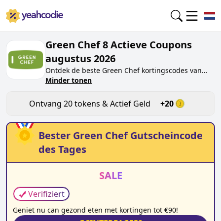
Green Chef 8 Actieve Coupons
augustus 2026
Ontdek de beste
Green Chef
kortingscodes van
vandaag voor
Minder tonen
augustus 2026
op yeahcodie.com.
Sluit je aan bij de community en verdien tokens op
greenchef.nl
door de code te testen. Ontvang
Ontvang
20
tokens & Actief Geld
+
20
beloningen wanneer je
Green Chef
kortingscodes
indient en andere kopers helpt besparen.
Bester
Green Chef
Gutscheincode
des Tages
SALE
Verifiziert
Geniet nu can gezond eten met kortingen tot €90!