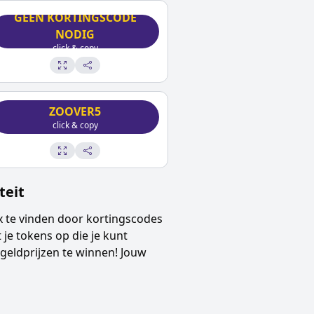
GEEN KORTINGSCODE
NODIG
click & copy
ZOOVER5
click & copy
teit
x
te vinden door kortingscodes
t je tokens op die je kunt
geldprijzen te winnen! Jouw