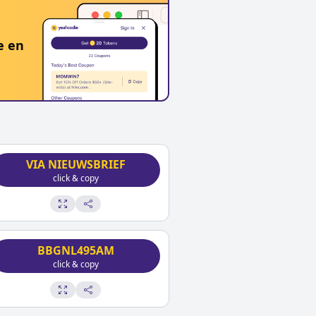
e en
VIA NIEUWSBRIEF
click & copy
BBGNL495AM
click & copy