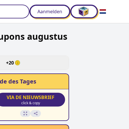
Aanmelden
oupons augustus
d
+
20
de des Tages
VIA DE NIEUWSBRIEF
click & copy