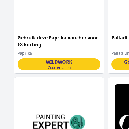
Gebruik deze Paprika voucher voor
Palladi
€8 korting
Paprika
Palladiu
WILDWORK
G
Code erhalten