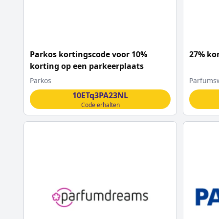
Parkos kortingscode voor 10%
27% kor
korting op een parkeerplaats
Parkos
Parfumsw
10ETq3PA23NL
Code erhalten