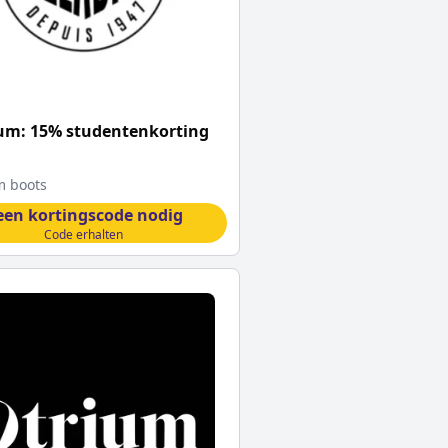
um: 15% studentenkorting
m boots
een kortingscode nodig
Code erhalten