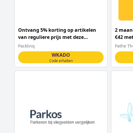
Ontvang 5% korting op artikelen
2 maand
van reguliere prijs met deze
€42 met
Packlinq coupon
Packlinq
Pathe Th
WKADO
Code erhalten