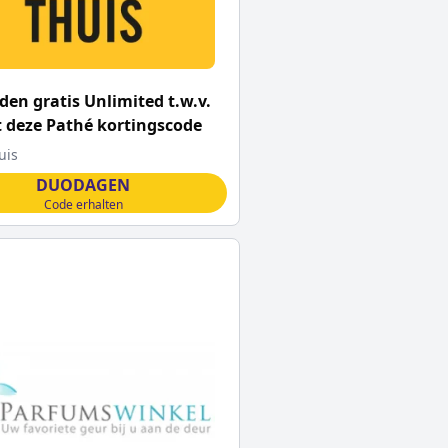
en gratis Unlimited t.w.v.
 deze Pathé kortingscode
uis
DUODAGEN
Code erhalten