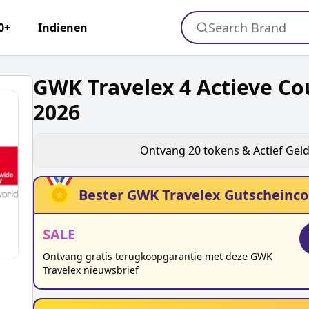
Search Brand
0+
Indienen
GWK Travelex 4 Actieve C
2026
Ontvang
20
tokens & Actief Gel
Bester
GWK Travelex
Gutscheinco
SALE
Ontvang gratis terugkoopgarantie met deze GWK
Travelex nieuwsbrief