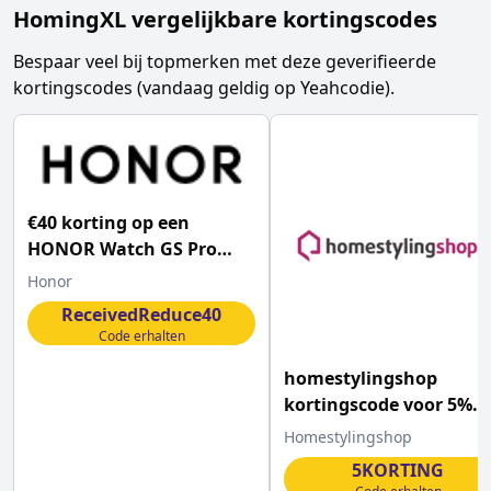
HomingXL vergelijkbare kortingscodes
Bespaar veel bij topmerken met deze geverifieerde
kortingscodes (vandaag geldig op Yeahcodie).
€40 korting op een
HONOR Watch GS Pro
Black
Honor
ReceivedReduce40
Code erhalten
homestylingshop
kortingscode voor 5%
korting op je bestelling
Homestylingshop
5KORTING