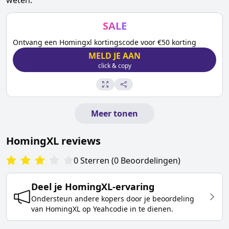
weten.
SALE
Ontvang een Homingxl kortingscode voor €50 korting
MELD JE AAN
click & copy
Meer tonen
HomingXL
reviews
0
Sterren
(
0
Beoordelingen
)
Deel je
HomingXL
-ervaring
Ondersteun andere kopers door je beoordeling
van
HomingXL
op Yeahcodie in te dienen.