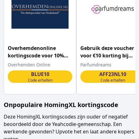
Overhemdenonline
Gebruik deze voucher
kortingscode voor 10%
voor €10 korting bij
korting op ALLES
Parfumdreams
Overhemden Online
Parfumdreams
BLUE10
AFF23NL10
Code erhalten
Code erhalten
Onpopulaire
HomingXL
kortingscode
Deze
HomingXL
kortingscodes zijn ouder of negatief
beoordeeld door de Yeahcodie-gemeenschap. Een
werkende gevonden? Upvote het en laat andere kopers