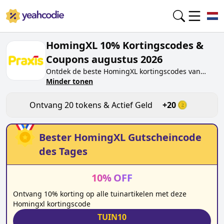
HomingXL 10% Kortingscodes &
Coupons augustus 2026
Ontdek de beste
HomingXL
kortingscodes van
vandaag voor
Minder tonen
augustus 2026
op yeahcodie.com.
Sluit je aan bij de community en verdien tokens op
homingxl.nl
door de code te testen. Ontvang
Ontvang
20
tokens & Actief Geld
+
20
beloningen wanneer je
HomingXL
kortingscodes
indient en andere kopers helpt besparen.
Bester
HomingXL
Gutscheincode
des Tages
10
%
OFF
Ontvang 10% korting op alle tuinartikelen met deze
Homingxl kortingscode
TUIN10