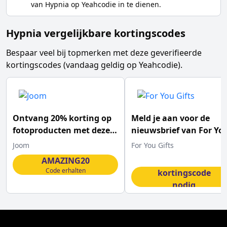
van
Hypnia
op Yeahcodie in te dienen.
Hypnia vergelijkbare kortingscodes
Bespaar veel bij topmerken met deze geverifieerde
kortingscodes (vandaag geldig op Yeahcodie).
Ontvang 20% korting op
Meld je aan voor de
fotoproducten met deze
nieuwsbrief van For Yo
Joom kortingscode
Gifts en ontvang 5%
Joom
For You Gifts
korting
AMAZING20
Geen
Code erhalten
kortingscode
nodig
Code erhalten