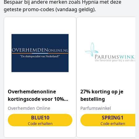
Bespaar bij andere merken zoals
Hypnia
met deze
geteste promo-codes (vandaag geldig).
Overhemdenonline
27% korting op je
kortingscode voor 10%
bestelling
korting op ALLES
Overhemden Online
Parfumswinkel
BLUE10
SPRING1
Code erhalten
Code erhalten