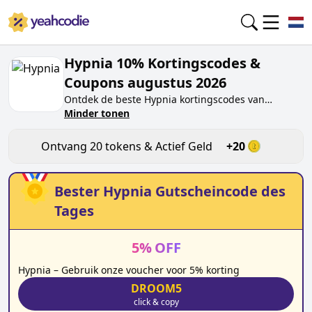
Hypnia 10% Kortingscodes &
Coupons augustus 2026
Ontdek de beste
Hypnia
kortingscodes van
vandaag voor
Minder tonen
augustus 2026
op yeahcodie.com.
Sluit je aan bij de community en verdien tokens op
hypnia.nl
door de code te testen. Ontvang
Ontvang
20
tokens & Actief Geld
+
20
beloningen wanneer je
Hypnia
kortingscodes
indient en andere kopers helpt besparen.
Bester
Hypnia
Gutscheincode des
Tages
5
%
OFF
Hypnia – Gebruik onze voucher voor 5% korting
DROOM5
click & copy