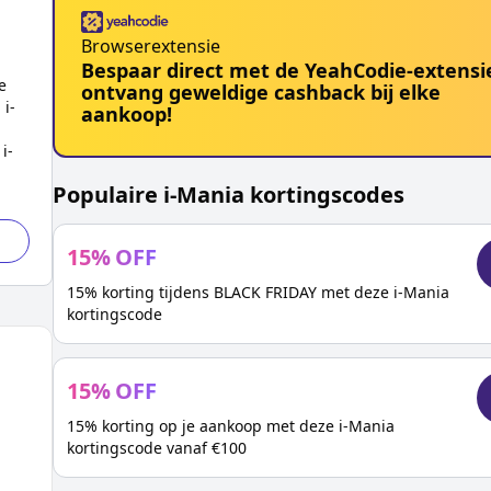
Browserextensie
Bespaar direct met de YeahCodie-extensi
e
ontvang geweldige cashback bij elke
p
i-
aankoop!
e
i-
Populaire
i-Mania
kortingscodes
15
%
OFF
15% korting tijdens BLACK FRIDAY met deze i-Mania
kortingscode
15
%
OFF
15% korting op je aankoop met deze i-Mania
kortingscode vanaf €100