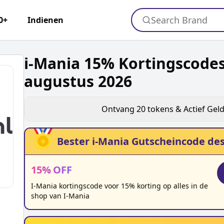
Search Brand
0+
Indienen
i-Mania 15% Kortingscode
augustus 2026
Ontvang
20
tokens & Actief Gel
Bester
i-Mania
Gutscheincode des
15
%
OFF
I-Mania kortingscode voor 15% korting op alles in de
shop van I-Mania