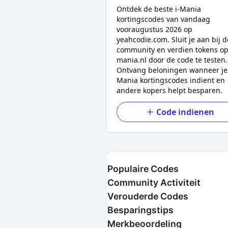
Ontdek de beste
i-Mania
kortingscodes van vandaag
voor
augustus 2026
op
yeahcodie.com. Sluit je aan bij d
community en verdien tokens o
mania.nl
door de code te testen.
Ontvang beloningen wanneer j
Mania
kortingscodes indient en
andere kopers helpt besparen.
Code indienen
Populaire Codes
Community Activiteit
Verouderde Codes
Besparingstips
Merkbeoordeling