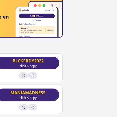
e en
BLCKFRDY2022
click & copy
MANIAMADNESS
click & copy