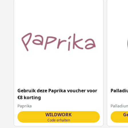
Gebruik deze Paprika voucher voor
Palladi
€8 korting
Paprika
Palladiu
WILDWORK
G
Code erhalten