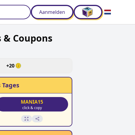
Aanmelden
s & Coupons
d
+
20
 Tages
MANIA15
click & copy