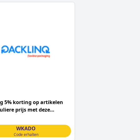
 5% korting op artikelen
uliere prijs met deze
nq coupon
WKADO
Code erhalten