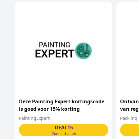
Deze Painting Expert kortingscode
Ontvang
is goed voor 15% korting
van reg
Packli
PaintingExpert
Packlinq
DEAL15
Code erhalten