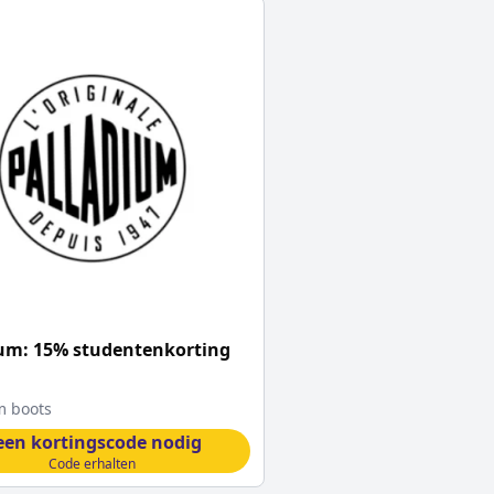
um: 15% studentenkorting
m boots
een kortingscode nodig
Code erhalten