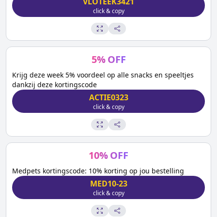
VLOTEEK3421
click & copy
5
%
OFF
Krijg deze week 5% voordeel op alle snacks en speeltjes
dankzij deze kortingscode
ACTIE0323
click & copy
10
%
OFF
Medpets kortingscode: 10% korting op jou bestelling
MED10-23
click & copy