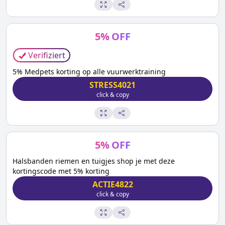
5
%
OFF
Verifiziert
5% Medpets korting op alle vuurwerktraining
STRESS4021
click & copy
5
%
OFF
Halsbanden riemen en tuigjes shop je met deze
kortingscode met 5% korting
ACTIE4822
click & copy