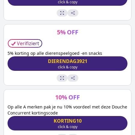
click & copy
5
%
OFF
Verifiziert
5% korting op alle dierenspeelgoed -en snacks
DIERENDAG3921
click & copy
10
%
OFF
Op alle A merken pak je nu 10% voordeel met deze Douche
Concurrent kortingscode
KORTING10
click & copy