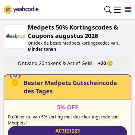
Medpets 50% Kortingscodes &
Coupons augustus 2026
Ontdek de beste
Medpets
kortingscodes van
vandaag voor
Minder tonen
augustus 2026
op yeahcodie.com.
Sluit je aan bij de community en verdien tokens op
medpets.nl
door de code te testen. Ontvang
Ontvang
20
tokens & Actief Geld
+
20
beloningen wanneer je
Medpets
kortingscodes
indient en andere kopers helpt besparen.
Bester
Medpets
Gutscheincode
des Tages
5
%
OFF
Profiteer nu van 5% korting met deze kortingscode van
Medpets!
ACTIE1223