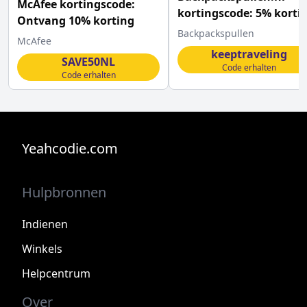
McAfee kortingscode:
kortingscode: 5% korti
Ontvang 10% korting
op alles
Backpackspullen
McAfee
keeptraveling
SAVE50NL
Code erhalten
Code erhalten
Yeahcodie.com
Hulpbronnen
Indienen
Winkels
Helpcentrum
Over