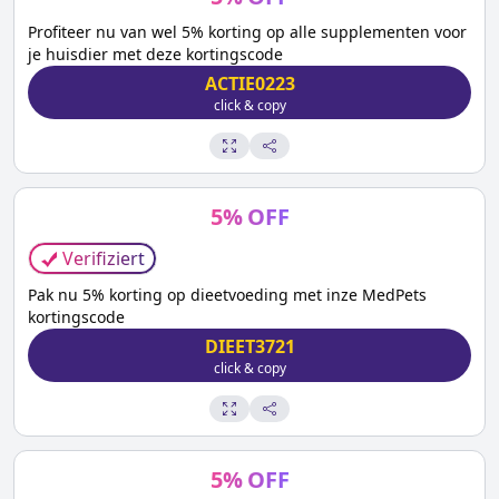
Profiteer nu van wel 5% korting op alle supplementen voor
je huisdier met deze kortingscode
ACTIE0223
click & copy
5
%
OFF
Verifiziert
Pak nu 5% korting op dieetvoeding met inze MedPets
kortingscode
DIEET3721
click & copy
5
%
OFF