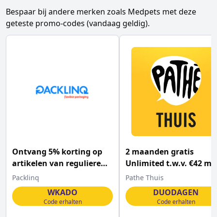
Bespaar bij andere merken zoals
Medpets
met deze
geteste promo-codes (vandaag geldig).
Ontvang 5% korting op
2 maanden gratis
artikelen van reguliere
Unlimited t.w.v. €42 me
prijs met deze Packlinq
deze Pathé kortingscod
Packlinq
Pathe Thuis
coupon
WKADO
DUODAGEN
Code erhalten
Code erhalten