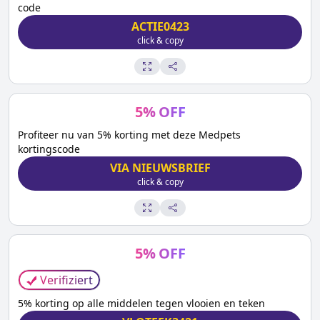
code
ACTIE0423
click & copy
5
%
OFF
Profiteer nu van 5% korting met deze Medpets
kortingscode
VIA NIEUWSBRIEF
click & copy
5
%
OFF
Verifiziert
5% korting op alle middelen tegen vlooien en teken