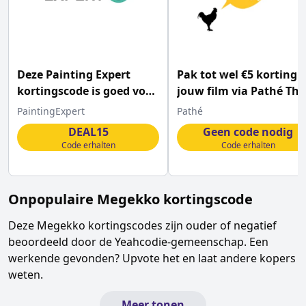
Deze Painting Expert
Pak tot wel €5 korting 
kortingscode is goed voor
jouw film via Pathé Thu
15% korting
PaintingExpert
Pathé
DEAL15
Geen code nodig
Code erhalten
Code erhalten
Onpopulaire
Megekko
kortingscode
Deze
Megekko
kortingscodes zijn ouder of negatief
beoordeeld door de Yeahcodie-gemeenschap. Een
werkende gevonden? Upvote het en laat andere kopers
weten.
Meer tonen