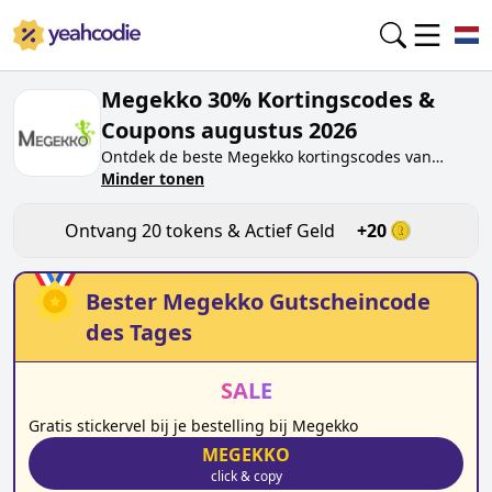
Megekko 30% Kortingscodes &
Coupons augustus 2026
Ontdek de beste
Megekko
kortingscodes van
vandaag voor
Minder tonen
augustus 2026
op yeahcodie.com.
Sluit je aan bij de community en verdien tokens op
megekko.nl
door de code te testen. Ontvang
Ontvang
20
tokens & Actief Geld
+
20
beloningen wanneer je
Megekko
kortingscodes
indient en andere kopers helpt besparen.
Bester
Megekko
Gutscheincode
des Tages
SALE
Gratis stickervel bij je bestelling bij Megekko
MEGEKKO
click & copy