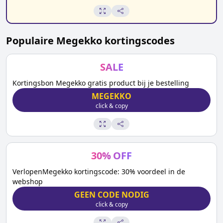
Populaire
Megekko
kortingscodes
SALE
Kortingsbon Megekko gratis product bij je bestelling
MEGEKKO
click & copy
30
%
OFF
VerlopenMegekko kortingscode: 30% voordeel in de
webshop
GEEN CODE NODIG
click & copy