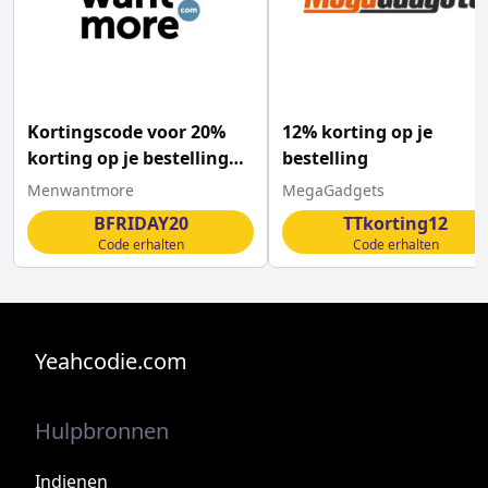
Kortingscode voor 20%
12% korting op je
korting op je bestelling
bestelling
bij Men Want More
Menwantmore
MegaGadgets
BFRIDAY20
TTkorting12
Code erhalten
Code erhalten
Yeahcodie.com
Hulpbronnen
Indienen