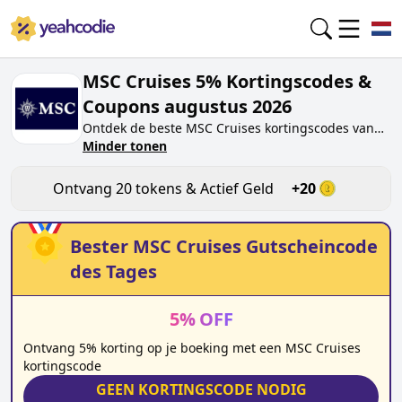
MSC Cruises 5% Kortingscodes &
Coupons augustus 2026
Ontdek de beste
MSC Cruises
kortingscodes van
vandaag voor
Minder tonen
augustus 2026
op yeahcodie.com.
Sluit je aan bij de community en verdien tokens op
msccruises.nl
door de code te testen. Ontvang
Ontvang
20
tokens & Actief Geld
+
20
beloningen wanneer je
MSC Cruises
kortingscodes
indient en andere kopers helpt besparen.
Bester
MSC Cruises
Gutscheincode
des Tages
5
%
OFF
Ontvang 5% korting op je boeking met een MSC Cruises
kortingscode
GEEN KORTINGSCODE NODIG