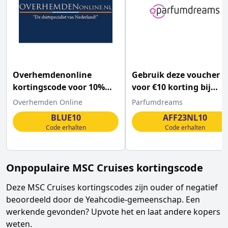
Overhemdenonline
Gebruik deze voucher
kortingscode voor 10%
voor €10 korting bij
korting op ALLES
Parfumdreams
Overhemden Online
Parfumdreams
BLUE10
AFF23NL10
Code erhalten
Code erhalten
Onpopulaire
MSC Cruises
kortingscode
Deze
MSC Cruises
kortingscodes zijn ouder of negatief
beoordeeld door de Yeahcodie-gemeenschap. Een
werkende gevonden? Upvote het en laat andere kopers
weten.