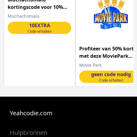
kortingscode voor 10%
EXTRA korting op je
Muchachomalo
aankoop
10EXTRA
Code erhalten
Profiteer van 50% korti
met deze MoviePark
Germany promocode
Movie Park
geen code nodig
Code erhalten
Yeahcodie.com
Hulpbronnen