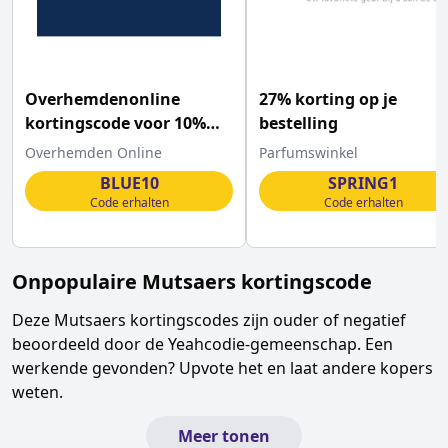
Overhemdenonline
27% korting op je
kortingscode voor 10%
bestelling
korting op ALLES
Overhemden Online
Parfumswinkel
BLUE10
SPRING1
Code erhalten
Code erhalten
Onpopulaire
Mutsaers
kortingscode
Deze
Mutsaers
kortingscodes zijn ouder of negatief
beoordeeld door de Yeahcodie-gemeenschap. Een
werkende gevonden? Upvote het en laat andere kopers
weten.
Meer tonen