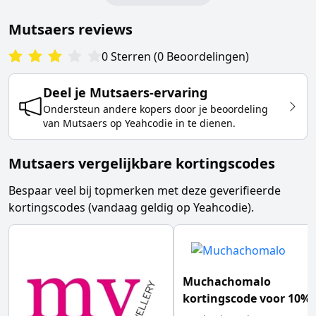
Mutsaers
reviews
0
Sterren
(
0
Beoordelingen
)
Deel je
Mutsaers
-ervaring
Ondersteun andere kopers door je beoordeling
van
Mutsaers
op Yeahcodie in te dienen.
Mutsaers vergelijkbare kortingscodes
Bespaar veel bij topmerken met deze geverifieerde
kortingscodes (vandaag geldig op Yeahcodie).
Muchachomalo
kortingscode voor 10%
EXTRA korting op je