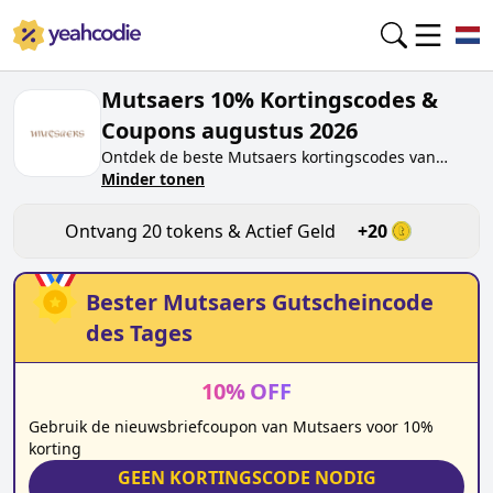
Mutsaers 10% Kortingscodes &
Coupons augustus 2026
Ontdek de beste
Mutsaers
kortingscodes van
vandaag voor
Minder tonen
augustus 2026
op yeahcodie.com.
Sluit je aan bij de community en verdien tokens op
mutsaers.nl
door de code te testen. Ontvang
Ontvang
20
tokens & Actief Geld
+
20
beloningen wanneer je
Mutsaers
kortingscodes
indient en andere kopers helpt besparen.
Bester
Mutsaers
Gutscheincode
des Tages
10
%
OFF
Gebruik de nieuwsbriefcoupon van Mutsaers voor 10%
korting
GEEN KORTINGSCODE NODIG