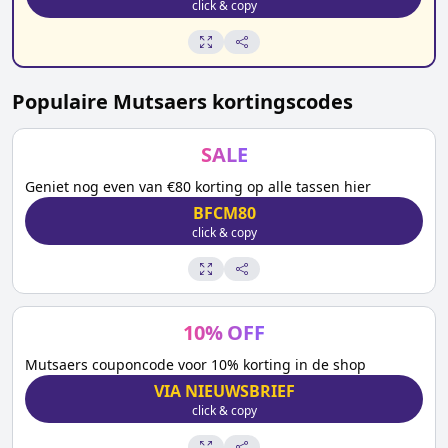
click & copy
Populaire
Mutsaers
kortingscodes
SALE
Geniet nog even van €80 korting op alle tassen hier
BFCM80
click & copy
10
%
OFF
Mutsaers couponcode voor 10% korting in de shop
VIA NIEUWSBRIEF
click & copy