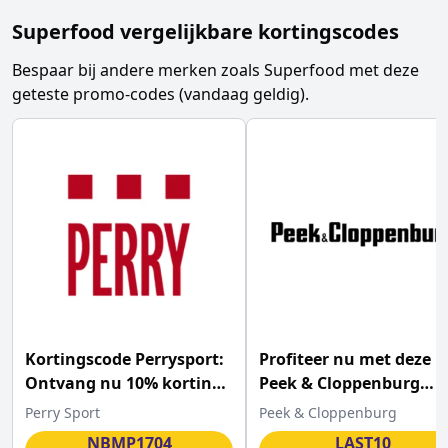
Superfood
vergelijkbare kortingscodes
Bespaar bij andere merken zoals
Superfood
met deze
geteste promo-codes (vandaag geldig).
Kortingscode Perrysport:
Profiteer nu met deze
Ontvang nu 10% korting
Peek & Cloppenburg
op de gehele webshop
promotiecode 10% extr
Perry Sport
Peek & Cloppenburg
korting in de sale
NBMP1704
LAST10