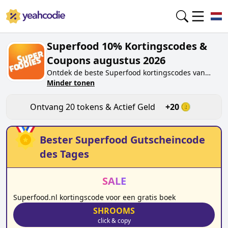
Superfood 10% Kortingscodes &
Coupons augustus 2026
Ontdek de beste
Superfood
kortingscodes van
vandaag voor
Minder tonen
augustus 2026
op yeahcodie.com.
Sluit je aan bij de community en verdien tokens op
superfood.nl
door de code te testen. Ontvang
Ontvang
20
tokens & Actief Geld
+
20
beloningen wanneer je
Superfood
kortingscodes
indient en andere kopers helpt besparen.
Bester
Superfood
Gutscheincode
des Tages
SALE
Superfood.nl kortingscode voor een gratis boek
SHROOMS
click & copy