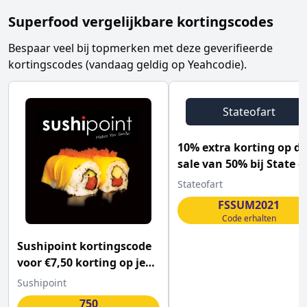
Superfood vergelijkbare kortingscodes
Bespaar veel bij topmerken met deze geverifieerde
kortingscodes (vandaag geldig op Yeahcodie).
Stateofart
10% extra korting op de
sale van 50% bij State o
Art
Stateofart
FSSUM2021
Code erhalten
Sushipoint kortingscode
voor €7,50 korting op je
bestelling
Sushipoint
750