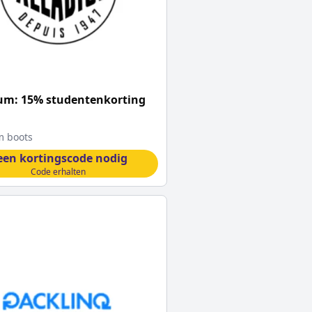
um: 15% studentenkorting
m boots
een kortingscode nodig
Code erhalten