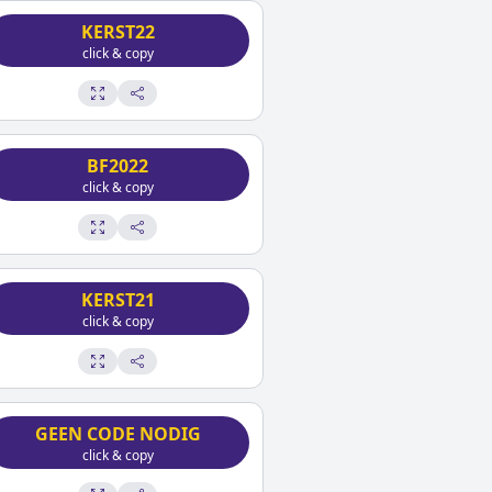
KERST22
click & copy
BF2022
click & copy
KERST21
click & copy
GEEN CODE NODIG
click & copy