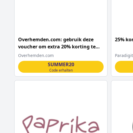
Overhemden.com: gebruik deze
25% kor
voucher om extra 20% korting te
krijgen
Overhemden.com
Paradigit
SUMMER20
Code erhalten