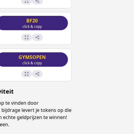
BF20
click & copy
GYMSOPEN
click & copy
iteit
op
te vinden door
 bijdrage levert je tokens op die
 echte geldprijzen te winnen!
een.