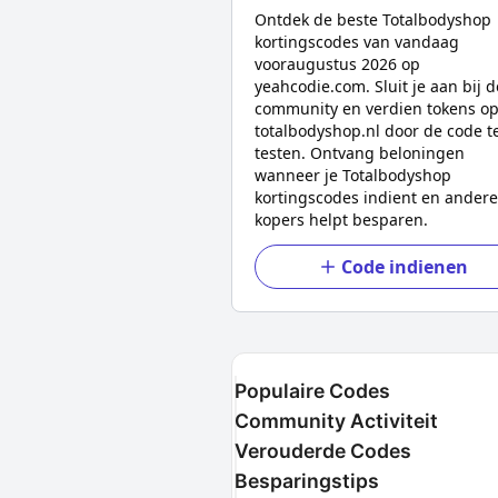
Ontdek de beste
Totalbodyshop
kortingscodes van vandaag
voor
augustus 2026
op
yeahcodie.com. Sluit je aan bij d
community en verdien tokens o
totalbodyshop.nl
door de code t
testen. Ontvang beloningen
wanneer je
Totalbodyshop
kortingscodes indient en andere
kopers helpt besparen.
Code indienen
Populaire Codes
Community Activiteit
Verouderde Codes
Besparingstips