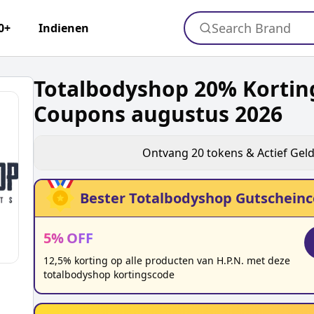
Search Brand
0+
Indienen
Totalbodyshop 20% Kortin
Coupons augustus 2026
Ontvang
20
tokens & Actief Gel
Bester
Totalbodyshop
Gutscheinc
5
%
OFF
12,5% korting op alle producten van H.P.N. met deze
totalbodyshop kortingscode