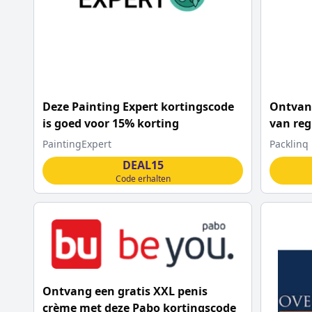
Deze Painting Expert kortingscode
Ontvang
is goed voor 15% korting
van reg
Packli
PaintingExpert
Packlinq
DEAL15
Code erhalten
Ontvang een gratis XXL penis
crème met deze Pabo kortingscode