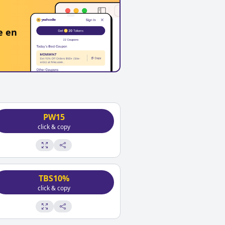
e en
PW15
click & copy
TBS10%
click & copy