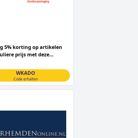
 5% korting op artikelen
uliere prijs met deze
nq coupon
WKADO
Code erhalten