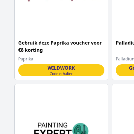
Gebruik deze Paprika voucher voor
Palladi
€8 korting
Paprika
Palladiu
WILDWORK
G
Code erhalten