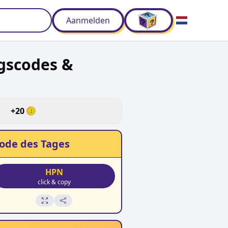
Aanmelden
gscodes &
d
+
20
ode des Tages
HPN
click & copy