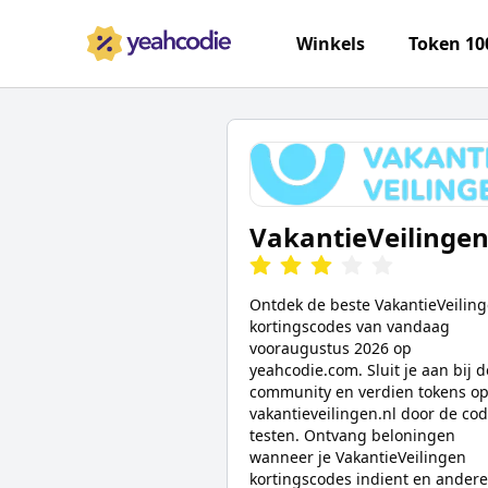
Winkels
Token 10
VakantieVeilinge
Ontdek de beste
VakantieVeilin
kortingscodes van vandaag
voor
augustus 2026
op
yeahcodie.com. Sluit je aan bij d
community en verdien tokens o
vakantieveilingen.nl
door de cod
testen. Ontvang beloningen
wanneer je
VakantieVeilingen
kortingscodes indient en andere