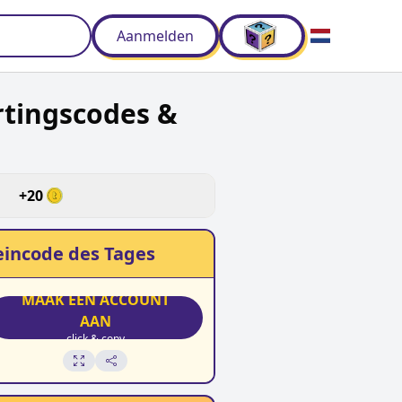
Aanmelden
rtingscodes &
d
+
20
incode des Tages
MAAK EEN ACCOUNT
AAN
click & copy