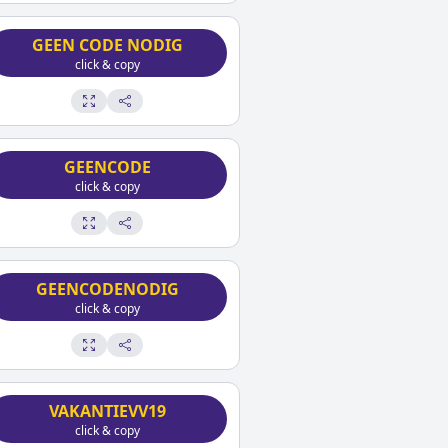
GEEN CODE NODIG
click & copy
GEENCODE
click & copy
GEENCODENODIG
click & copy
VAKANTIEVV19
click & copy