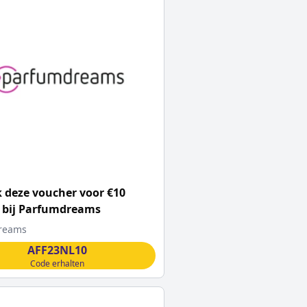
 deze voucher voor €10
 bij Parfumdreams
reams
AFF23NL10
Code erhalten