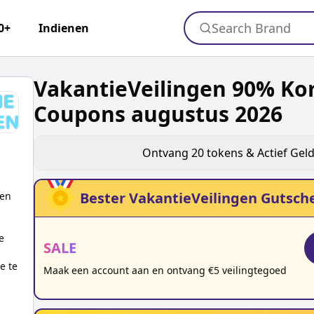
Search Brand
0+
Indienen
VakantieVeilingen 90% Ko
Coupons augustus 2026
n
Ontvang
20
tokens & Actief Gel
Bester
VakantieVeilingen
Gutsche
gen
e
SALE
p
e te
Maak een account aan en ontvang €5 veilingtegoed