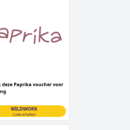
 deze Paprika voucher voor
ing
WILDWORK
Code erhalten