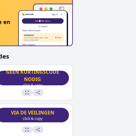
e en
des
GEEN KORTINGSCODE
NODIG
click & copy
VIA DE VEILINGEN
click & copy