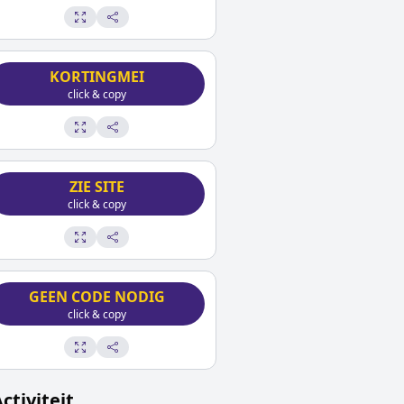
KORTINGMEI
click & copy
ZIE SITE
click & copy
GEEN CODE NODIG
click & copy
tiviteit