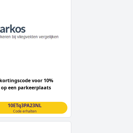
kortingscode voor 10%
 op een parkeerplaats
10ETq3PA23NL
Code erhalten