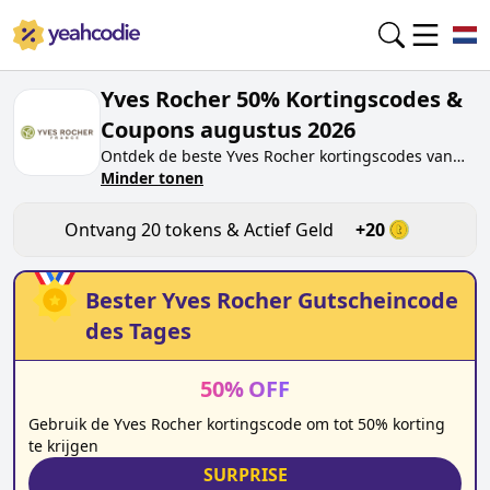
Yves Rocher 50% Kortingscodes &
Coupons augustus 2026
Ontdek de beste
Yves Rocher
kortingscodes van
vandaag voor
Minder tonen
augustus 2026
op yeahcodie.com.
Sluit je aan bij de community en verdien tokens op
yves-rocher.nl
door de code te testen. Ontvang
Ontvang
20
tokens & Actief Geld
+
20
beloningen wanneer je
Yves Rocher
kortingscodes
indient en andere kopers helpt besparen.
Bester
Yves Rocher
Gutscheincode
des Tages
50
%
OFF
Gebruik de Yves Rocher kortingscode om tot 50% korting
te krijgen
SURPRISE