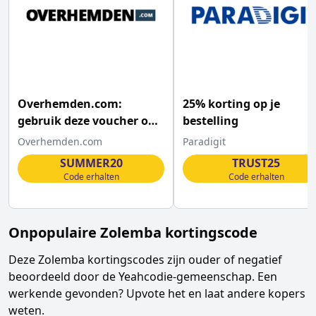
Overhemden.com:
25% korting op je
gebruik deze voucher om
bestelling
extra 20% korting te
Overhemden.com
Paradigit
krijgen
SUMMER20
TRUST25
Code erhalten
Code erhalten
Onpopulaire
Zolemba
kortingscode
Deze
Zolemba
kortingscodes zijn ouder of negatief
beoordeeld door de Yeahcodie-gemeenschap. Een
werkende gevonden? Upvote het en laat andere kopers
weten.