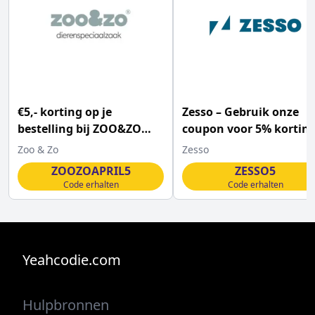
€5,- korting op je
Zesso – Gebruik onze
bestelling bij ZOO&ZO
coupon voor 5% kortin
vanaf €25
Zoo & Zo
Zesso
ZOOZOAPRIL5
ZESSO5
Code erhalten
Code erhalten
Yeahcodie.com
Hulpbronnen