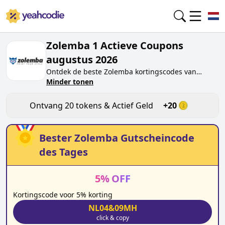
Zolemba 1 Actieve Coupons
augustus 2026
Ontdek de beste
Zolemba
kortingscodes van
vandaag voor
Minder tonen
augustus 2026
op yeahcodie.com.
Sluit je aan bij de community en verdien tokens op
zolemba.nl
door de code te testen. Ontvang
Ontvang
20
tokens & Actief Geld
+
20
beloningen wanneer je
Zolemba
kortingscodes
indient en andere kopers helpt besparen.
Bester
Zolemba
Gutscheincode
des Tages
5
%
OFF
Kortingscode voor 5% korting
NL04&09MH
click & copy