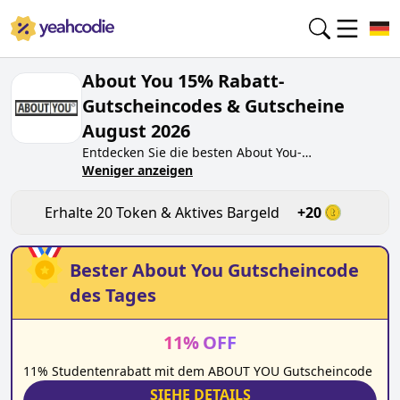
About You 15% Rabatt-
Gutscheincodes & Gutscheine
August 2026
Entdecken Sie die besten
About You
-
Gutscheincodes von heute für
Weniger anzeigen
August 2026
auf
yeahcodie.com. Treten Sie der Community bei und
verdienen Sie Token bei
aboutyou.de
, indem Sie
Erhalte
20
Token & Aktives Bargeld
+
20
den Code testen. Erhalten Sie Belohnungen, wenn
Sie
About You
-Gutscheincodes einreichen und
anderen Käufern beim Sparen helfen.
Bester
About You
Gutscheincode
des Tages
11
%
OFF
11% Studentenrabatt mit dem ABOUT YOU Gutscheincode
SIEHE DETAILS