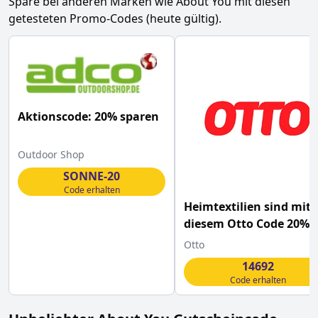
Spare bei anderen Marken wie
About You
mit diesen
getesteten Promo-Codes (heute gültig).
Aktionscode: 20% sparen
Outdoor Shop
SONNE-20
Code erhalten
Heimtextilien sind mit
diesem Otto Code 20%
günstiger
Otto
14692
Code erhalten