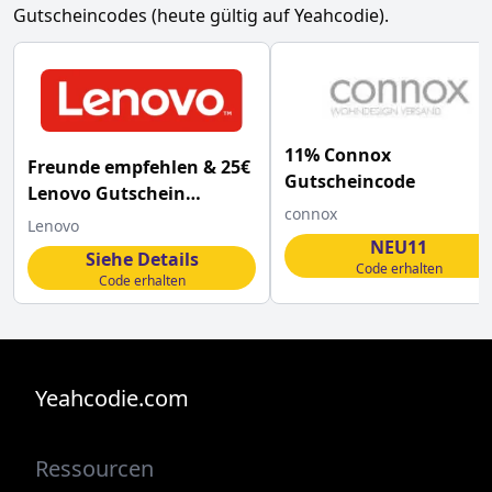
Gutscheincodes (heute gültig auf Yeahcodie).
11% Connox
Freunde empfehlen & 25€
Gutscheincode
Lenovo Gutschein
connox
verdienen
Lenovo
NEU11
Siehe Details
Code erhalten
Code erhalten
Yeahcodie.com
Ressourcen