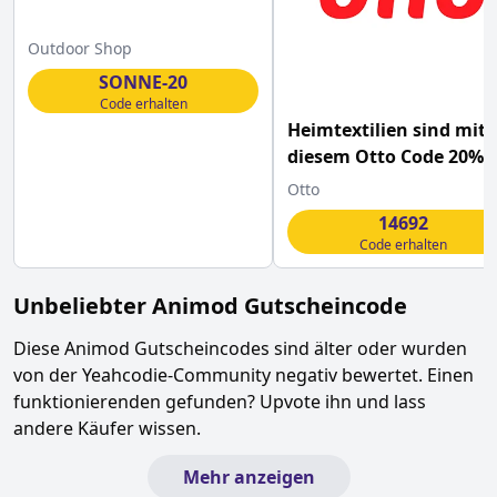
Outdoor Shop
SONNE-20
Code erhalten
Heimtextilien sind mit
diesem Otto Code 20%
günstiger
Otto
14692
Code erhalten
Unbeliebter
Animod
Gutscheincode
Diese
Animod
Gutscheincodes sind älter oder wurden
von der Yeahcodie-Community negativ bewertet. Einen
funktionierenden gefunden? Upvote ihn und lass
andere Käufer wissen.
Mehr anzeigen