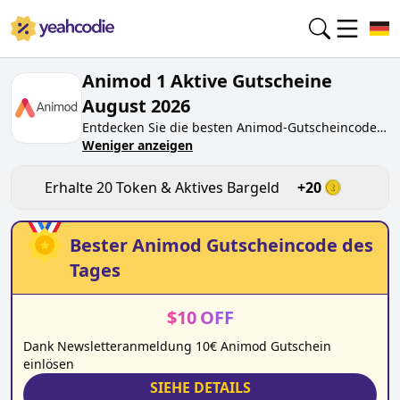
Animod 1 Aktive Gutscheine
August 2026
Entdecken Sie die besten
Animod
-Gutscheincodes
von heute für
Weniger anzeigen
August 2026
auf yeahcodie.com.
Treten Sie der Community bei und verdienen Sie
Token bei
animod.de
, indem Sie den Code testen.
Erhalte
20
Token & Aktives Bargeld
+
20
Erhalten Sie Belohnungen, wenn Sie
Animod
-
Gutscheincodes einreichen und anderen Käufern
beim Sparen helfen.
Bester
Animod
Gutscheincode des
Tages
$
10
OFF
Dank Newsletteranmeldung 10€ Animod Gutschein
einlösen
SIEHE DETAILS