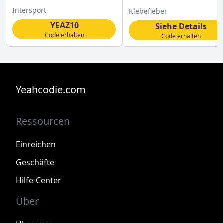
bei Intersport mit diesem
sichern
Intersport
Klebefieber
Code
YEAZ10
Siehe Details
Code erhalten
Code erhalten
Yeahcodie.com
Ressourcen
Einreichen
Geschäfte
Hilfe-Center
Über