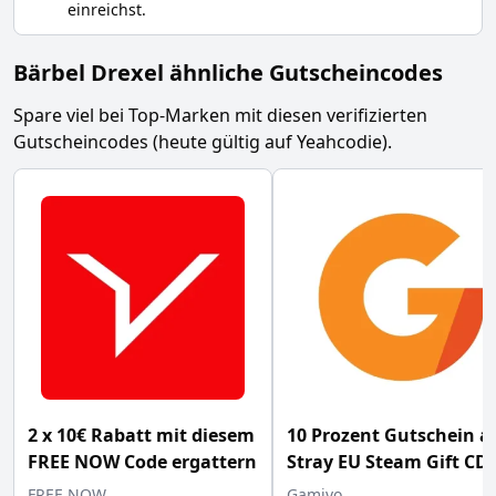
einreichst.
Bärbel Drexel ähnliche Gutscheincodes
Spare viel bei Top-Marken mit diesen verifizierten
Gutscheincodes (heute gültig auf Yeahcodie).
2 x 10€ Rabatt mit diesem
10 Prozent Gutschein a
FREE NOW Code ergattern
Stray EU Steam Gift CD-
Schlüssel bei Gamivo
FREE NOW
Gamivo