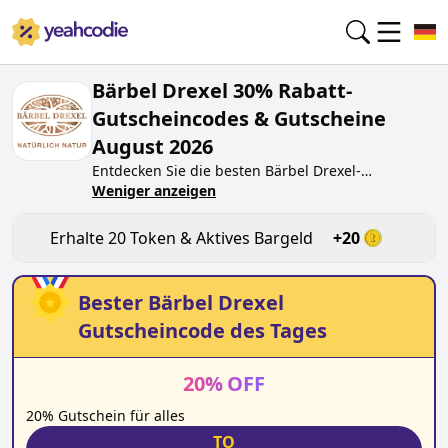
Bärbel Drexel 30% Rabatt-
Gutscheincodes & Gutscheine
August 2026
Entdecken Sie die besten
Bärbel Drexel
-
Gutscheincodes von heute für
Weniger anzeigen
August 2026
auf
yeahcodie.com. Treten Sie der Community bei und
verdienen Sie Token bei
baerbel-drexel.de
, indem
Erhalte
20
Token & Aktives Bargeld
+
20
Sie den Code testen. Erhalten Sie Belohnungen,
wenn Sie
Bärbel Drexel
-Gutscheincodes einreichen
und anderen Käufern beim Sparen helfen.
Bester
Bärbel Drexel
Gutscheincode des Tages
20
%
OFF
20% Gutschein für alles
TO