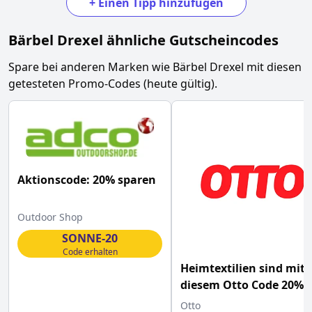
+
Einen Tipp hinzufügen
Bärbel Drexel
ähnliche Gutscheincodes
Spare bei anderen Marken wie
Bärbel Drexel
mit diesen
getesteten Promo-Codes (heute gültig).
Aktionscode: 20% sparen
Outdoor Shop
SONNE-20
Code erhalten
Heimtextilien sind mit
diesem Otto Code 20%
günstiger
Otto