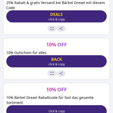
25% Rabatt & gratis Versand bei Bärbel Drexel mit diesem
Code
DEALS
click & copy
10
%
OFF
10% Gutschein für alles
BACK
click & copy
10
%
OFF
10% Bärbel Drexel Rabattcode für fast das gesamte
Sortiment
click & copy