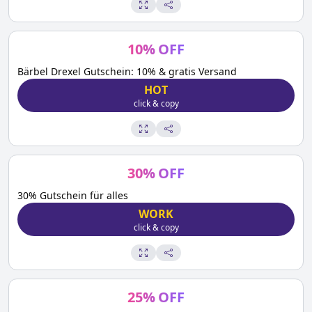
10
%
OFF
Bärbel Drexel Gutschein: 10% & gratis Versand
HOT
click & copy
30
%
OFF
30% Gutschein für alles
WORK
click & copy
25
%
OFF