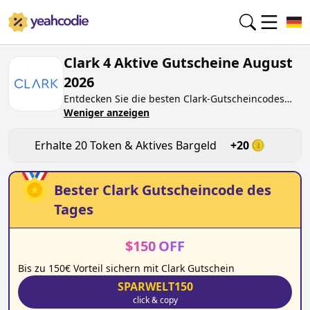
Clark 4 Aktive Gutscheine August
2026
Entdecken Sie die besten
Clark
-Gutscheincodes
von heute für
Weniger anzeigen
August 2026
auf yeahcodie.com.
Treten Sie der Community bei und verdienen Sie
Token bei
clark.de
, indem Sie den Code testen.
Erhalte
20
Token & Aktives Bargeld
+
20
Erhalten Sie Belohnungen, wenn Sie
Clark
-
Gutscheincodes einreichen und anderen Käufern
beim Sparen helfen.
Bester
Clark
Gutscheincode des
Tages
$
150
OFF
Bis zu 150€ Vorteil sichern mit Clark Gutschein
SPARWELT150
click & copy