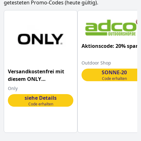
getesteten Promo-Codes (heute gültig).
Aktionscode: 20% spar
Outdoor Shop
Versandkostenfrei mit
SONNE-20
diesem ONLY
Code erhalten
Gutscheincode bestellen
Only
siehe Details
Code erhalten