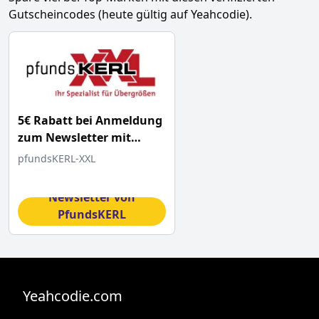
Gutscheincodes (heute gültig auf Yeahcodie).
5€ Rabatt bei Anmeldung
zum Newsletter mit
diesem Gutschein
pfundsKERL-XXL
für den
Newsletter von
PfundsKERL
anmelden
Code erhalten
Yeahcodie.com