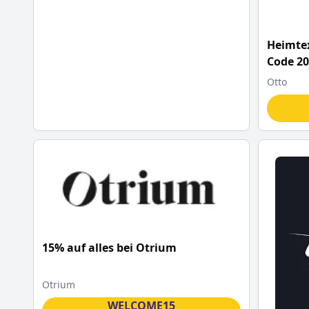
Heimtex
Code 2
Otto
15% auf alles bei Otrium
Otrium
WELCOME15