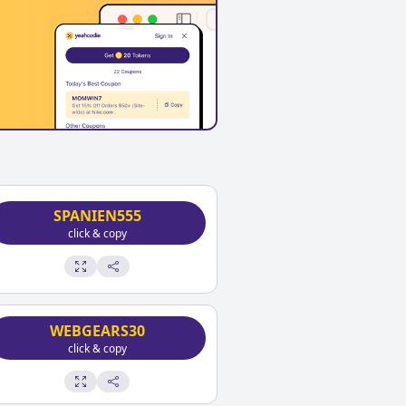
SPANIEN555
click & copy
WEBGEARS30
click & copy