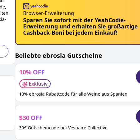
nd
.de
,
Browser-Erweiterung
lten
sia
-
Sparen Sie sofort mit der YeahCodie-
Erweiterung und erhalten Sie großartige
Cashback-Boni bei jedem Einkauf!
Beliebte
ebrosia
Gutscheine
10
%
OFF
Exklusiv
10% ebrosia Rabattcode für alle Weine aus Spanien
$
30
OFF
30€ Gutscheincode bei Vestiaire Collective