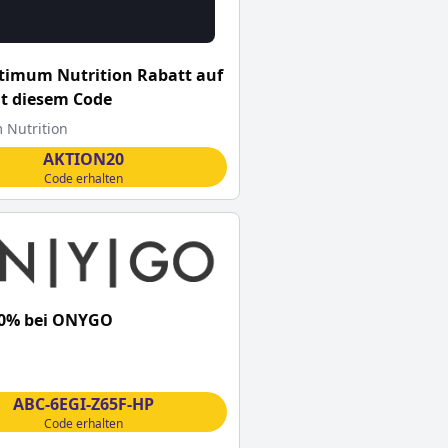
timum Nutrition Rabatt auf
it diesem Code
Nutrition
AKTION20
Code erhalten
10% bei ONYGO
ABC-6EGI-Z65F-HP
Code erhalten