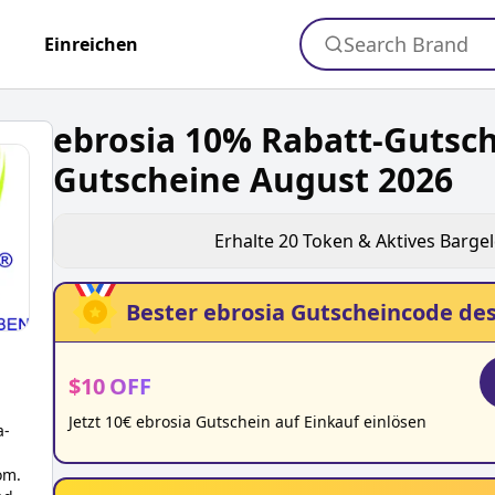
Search Brand
+
Einreichen
ebrosia 10% Rabatt-Gutsc
Gutscheine August 2026
Erhalte
20
Token & Aktives Barge
Bester
ebrosia
Gutscheincode des
$
10
OFF
Jetzt 10€ ebrosia Gutschein auf Einkauf einlösen
a
-
om.