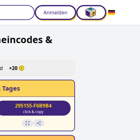
Anmelden
heincodes &
ld
+
20
 Tages
295155-F6B9B4
click & copy