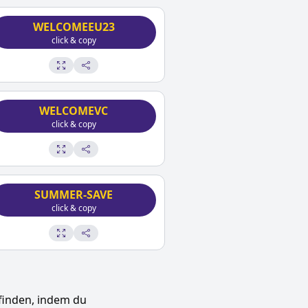
WELCOMEEU23
click & copy
WELCOMEVC
click & copy
SUMMER-SAVE
click & copy
finden, indem du