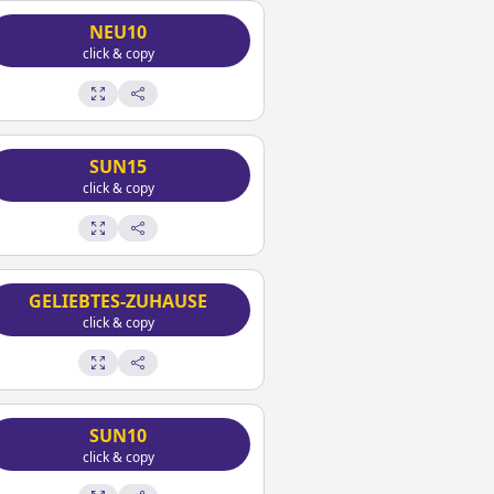
NEU10
click & copy
SUN15
click & copy
GELIEBTES-ZUHAUSE
click & copy
SUN10
click & copy