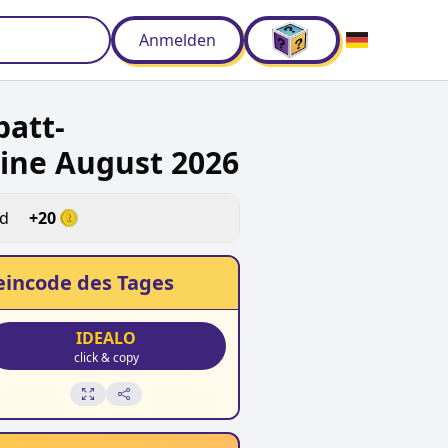
Anmelden
batt-
ine August 2026
ld
+
20
incode des Tages
IDEALO
click & copy