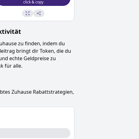
click & copy
ivität
Zuhause
zu finden, indem du
Beitrag bringt dir Token, die du
und echte Geldpreise zu
 für alle.
ebtes Zuhause
Rabattstrategien,