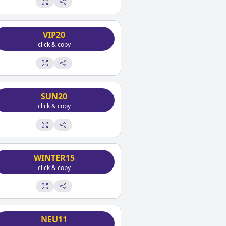
VIP20
click & copy
SUN20
click & copy
WINTER15
click & copy
NEU11