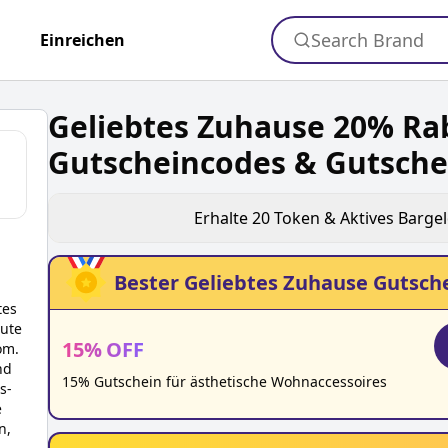
Search Brand
+
Einreichen
Geliebtes Zuhause 20% Ra
Gutscheincodes & Gutsche
Erhalte
20
Token & Aktives Barge
Bester
Geliebtes Zuhause
Gutsche
tes
eute
15
%
OFF
om.
nd
15% Gutschein für ästhetische Wohnaccessoires
s-
e
n,