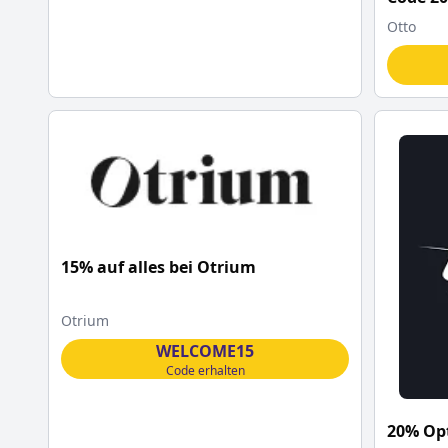
Otto
15% auf alles bei Otrium
Otrium
WELCOME15
Code erhalten
20% Op