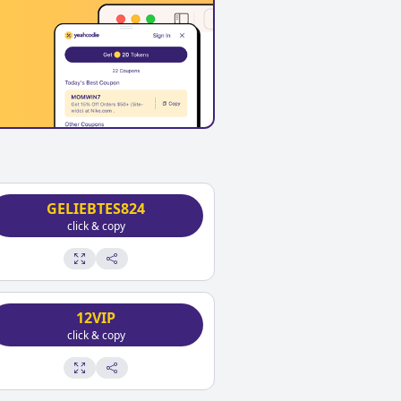
GELIEBTES824
click & copy
12VIP
click & copy